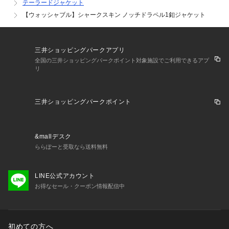
テーラードジャケット
【ウォッシャブル】シャークスキン ノッチドラペル1釦ジャケット
三井ショッピングパークアプリ
全国の三井ショッピングパークポイント対象施設でご利用できるアプ
リ
三井ショッピングパークポイント
&mallデスク
ららぽーと受取なら送料無料
LINE公式アカウント
お得なセール・クーポン情報配信中
初めての方へ