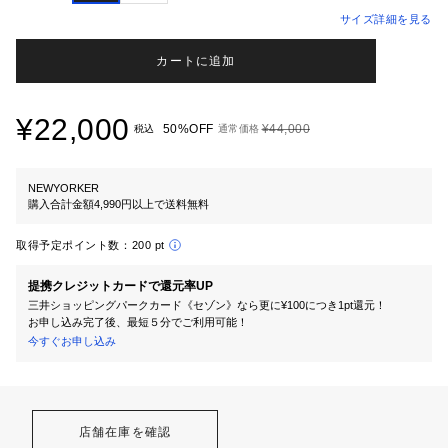
サイズ詳細を見る
カートに追加
¥22,000
50%OFF
¥44,000
税込
通常価格
NEWYORKER
購入合計金額4,990円以上で送料無料
取得予定ポイント数：
200 pt
提携クレジットカードで還元率UP
三井ショッピングパークカード《セゾン》なら更に¥100につき1pt還元！
お申し込み完了後、最短５分でご利用可能！
今すぐお申し込み
店舗在庫を確認