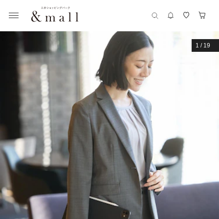
1
/
19