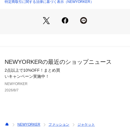
ト。
特定商取引に関する法律に基づく表示（NEWYORKER）
※糸の節が表に見える場合がございますが、素材の特徴ですの
でご了承ください。
■デザイン
ベーシックなノッチドラペルの1釦ジャケット。程よくシェイ
プを入れた3面体のボディに細めのラペルで、スマートな着こ
なしが叶います。また、身頃脇をパネルラインで調整、袖はや
や細くすることで、よりすっきりとしたシルエットに仕上げま
NEWYORKERの最近のショップニュース
した。裏地なし。ポケットあり。
2点以上で10%OFF！まとめ買
■シーズン
いキャンペーン実施中！
2025年春夏商品
NEWYORKER
2026/8/7
■洗濯表示
40℃まで手洗い可、 漂白不可、 タンブル乾燥不可、 日陰つり
干し乾燥、 アイロンは110℃まで、 弱いドライクリーニング
（石油系）可、 非常に弱いウェットクリーニング可
NEWYORKER
ファッション
ジャケット