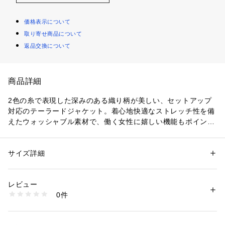
価格表示について
取り寄せ商品について
返品交換について
商品詳細
2色の糸で表現した深みのある織り柄が美しい、セットアップ
対応のテーラードジャケット。着心地快適なストレッチ性を備
えたウォッシャブル素材で、働く女性に嬉しい機能もポイント
です。柄が細かく着回しやすいため、単品での着用もおすす
め。カラーは落ち着きのあるグレー、ブルーの2色展開。
サイズ詳細
性別：
レディース
■素材
カテゴリー：
ファッション
 ＞ 
ジャケット
 ＞ 
テーラードジャケット
素材：毛49% ポリエステル47% ポリウレタン4%
羊に負担をかけない、自然のままの飼育方法を採用した「ノン
生産国：中国
レビュー
ミュールジング・ウール」と、リサイクルポリエステルの混紡
洗濯：-
0件
糸を使用したシャークスキン。斜めに細かいジグザグの織りを
※詳しい洗濯方法については、商品の品質表示タグをご覧ください
商品番号：
4450000009783 
（モール）
入れ、2色使いの糸で奥行きをもたせました。また、ご自宅で
202551015351 （ショップ）
手洗いが可能で、汗ばむ季節も清潔を保てるのが嬉しいポイン