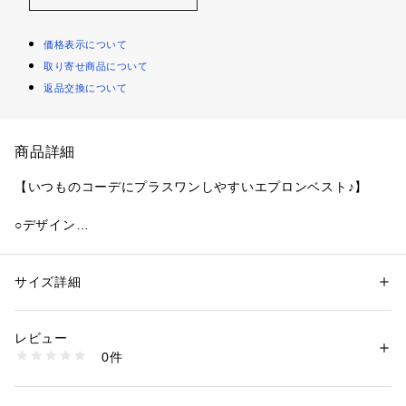
価格表示について
取り寄せ商品について
返品交換について
商品詳細
【いつものコーデにプラスワンしやすいエプロンベスト♪】
○デザイン
大きすぎず小さすぎず、程よいゆとりがあるのでキレイなレイ
ヤードスタイルが完成。
ノーカラーなので下にレイヤードしやすく顔回りもスッキリ！
サイズ詳細
性別：
キッズ・ベビー
フロントの紐がコーデのアクセントになります。
カテゴリー：
ファッション
 ＞ 
トップス
 ＞ 
ベスト・ジレ
素材：本体・テープ部分:綿100%
結んだり垂らしたり、スタイリングの変化を楽しめます。
生産国：バングラデシュ製
レビュー
洗濯：この製品は縫製後、製品染め・製品洗い加工をしています。 
0件
○スタイリング
・多少のゆがみ、シワ、アタリなど一点一点に微妙な色、サイズ、毛羽立
ちなどの違いがみられますが、これらはこの商品の特性ですので、十分ご
ロンティー＋デニムといったシンプルなコーデにプラスワン！
理解の上、他の商品では味わえない風合いなどをお楽しみください。 
一気にオシャレなレイヤードスタイルが完成する主役級アイテ
・生地（染料）の特性上、着用中や摩擦により他の物に色が移ることがあ