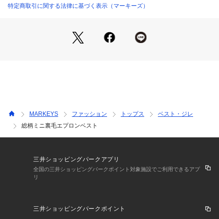
ム。
特定商取引に関する法律に基づく表示（マーキーズ）
りますので、特に白や淡色製品と組み合わせて着用する際はご注意くださ
い。 
・水濡れ・発汗・雨などで色落ちすることがあります。 
○生地感
・色落ちや色移りの恐れがありますので、単独で洗ってください。 
コットン100％のさらっとした生地感♪
・長時間水に浸けておかないでください。 
・濡れたまま他の洗濯物と重ねないでください。 
内側はパイル生地でサラッとしています。
・洗濯後は直ちに干してください。 
程よい厚みなので、長いシーズンお楽しみいただけます♪
・万一色移りした場合は、早めに洗濯してください。 
プリント加工の商品は、着用や洗濯を繰り返すことで、プリント部分がひ
■ネームタグ付き
び割れたり、剥がれたりする場合があります。また、プリント面同士が触
れ合う状態で保管すると、くっついたり剥離したりすることがありますの
で、重ねて保管しないようご注意ください。 
※カラーバリエーションの平置き画像が実際に近いお色味にな
以上の点をご留意の上、お買い求めください。
っております。
MARKEYS
ファッション
トップス
ベスト・ジレ
・液温40℃を限度として、洗濯機で非常に弱い洗濯ができる。
※尚、お客様のご使用のモニターやブラウザなどの環境によ
・塩素系及び酸素系漂白剤の使用禁止。
総柄ミニ裏毛エプロンベスト
り、実物と異なる場合がございます。
・タンブル乾燥禁止。
・日陰のつり干しがよい。
・底面温度150℃を限度として、アイロン仕上げができる。
・ドライクリーニング禁止。
三井ショッピングパークアプリ
・弱いウエットクリーニングができる。
全国の三井ショッピングパークポイント対象施設でご利用できるアプ
※詳しい洗濯方法については、商品の品質表示タグをご覧ください
リ
商品番号：
4380000001144 
（モール）
h-9223 （ショップ）
三井ショッピングパークポイント