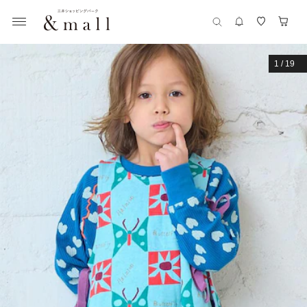
1
/
19