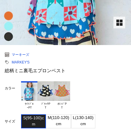
マーキーズ
MARKEY'S
総柄ミニ裏毛エプロンベスト
カラー
ﾗｲﾄﾌﾞﾙ

ﾌﾞﾗｯｸP

ｵﾚﾝｼﾞP

M(110-120)

L(130-140)

S(95-100)c

サイズ