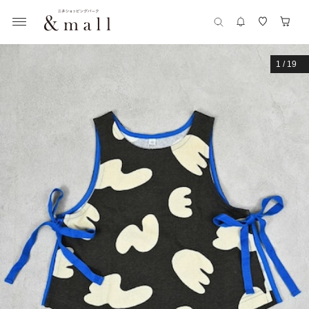
1
/
19