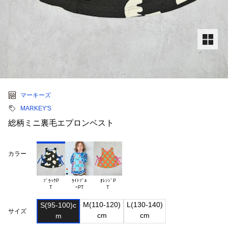
マーキーズ
MARKEY'S
総柄ミニ裏毛エプロンベスト
カラー
ﾌﾞﾗｯｸP

ﾗｲﾄﾌﾞﾙ

ｵﾚﾝｼﾞP

M(110-120)

L(130-140)

S(95-100)c

サイズ