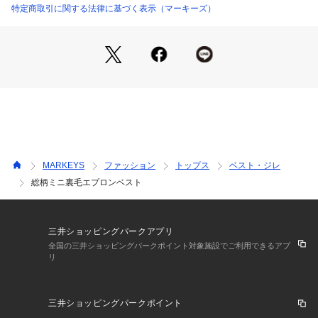
ム。
特定商取引に関する法律に基づく表示（マーキーズ）
りますので、特に白や淡色製品と組み合わせて着用する際はご注意くださ
い。 
・水濡れ・発汗・雨などで色落ちすることがあります。 
○生地感
・色落ちや色移りの恐れがありますので、単独で洗ってください。 
コットン100％のさらっとした生地感♪
・長時間水に浸けておかないでください。 
・濡れたまま他の洗濯物と重ねないでください。 
内側はパイル生地でサラッとしています。
・洗濯後は直ちに干してください。 
程よい厚みなので、長いシーズンお楽しみいただけます♪
・万一色移りした場合は、早めに洗濯してください。 
プリント加工の商品は、着用や洗濯を繰り返すことで、プリント部分がひ
■ネームタグ付き
び割れたり、剥がれたりする場合があります。また、プリント面同士が触
れ合う状態で保管すると、くっついたり剥離したりすることがありますの
で、重ねて保管しないようご注意ください。 
※カラーバリエーションの平置き画像が実際に近いお色味にな
以上の点をご留意の上、お買い求めください。
っております。
MARKEYS
ファッション
トップス
ベスト・ジレ
・液温40℃を限度として、洗濯機で非常に弱い洗濯ができる。
※尚、お客様のご使用のモニターやブラウザなどの環境によ
・塩素系及び酸素系漂白剤の使用禁止。
総柄ミニ裏毛エプロンベスト
り、実物と異なる場合がございます。
・タンブル乾燥禁止。
・日陰のつり干しがよい。
・底面温度150℃を限度として、アイロン仕上げができる。
・ドライクリーニング禁止。
三井ショッピングパークアプリ
・弱いウエットクリーニングができる。
全国の三井ショッピングパークポイント対象施設でご利用できるアプ
※詳しい洗濯方法については、商品の品質表示タグをご覧ください
リ
商品番号：
4380000001144 
（モール）
h-9223 （ショップ）
三井ショッピングパークポイント