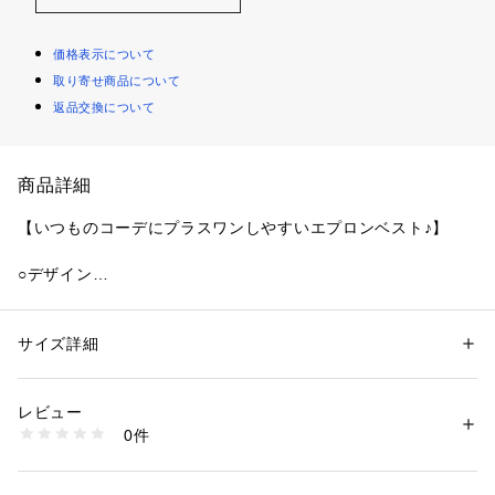
価格表示について
取り寄せ商品について
返品交換について
商品詳細
【いつものコーデにプラスワンしやすいエプロンベスト♪】
○デザイン
大きすぎず小さすぎず、程よいゆとりがあるのでキレイなレイ
ヤードスタイルが完成。
ノーカラーなので下にレイヤードしやすく顔回りもスッキリ！
サイズ詳細
性別：
キッズ・ベビー
フロントの紐がコーデのアクセントになります。
カテゴリー：
ファッション
 ＞ 
トップス
 ＞ 
ベスト・ジレ
素材：本体・テープ部分:綿100%
結んだり垂らしたり、スタイリングの変化を楽しめます。
生産国：バングラデシュ製
レビュー
洗濯：この製品は縫製後、製品染め・製品洗い加工をしています。 
0件
○スタイリング
・多少のゆがみ、シワ、アタリなど一点一点に微妙な色、サイズ、毛羽立
ちなどの違いがみられますが、これらはこの商品の特性ですので、十分ご
ロンティー＋デニムといったシンプルなコーデにプラスワン！
理解の上、他の商品では味わえない風合いなどをお楽しみください。 
一気にオシャレなレイヤードスタイルが完成する主役級アイテ
・生地（染料）の特性上、着用中や摩擦により他の物に色が移ることがあ