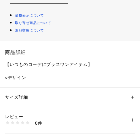
価格表示について
取り寄せ商品について
返品交換について
商品詳細
【いつものコーデにプラスワンアイテム】
○デザイン
ふんわりとしたパイル素材を使用した、優しい着心地のクルー
ベスト。
フロントにあしらったバタフライとフラワーモチーフのプリン
サイズ詳細
性別：
キッズ・ベビー
トが、どこか手描き感のある遊び心あるデザインです。
カテゴリー：
ファッション
 ＞ 
トップス
 ＞ 
ベスト・ジレ
素材：本体:綿60% ポリエステル40%
ノースリーブ仕様で、レイヤードしやすいバランスに仕上げま
リブ部分:綿95% ポリウレタン5%
レビュー
した。
生産国：バングラデシュ製
0件
洗濯：この製品は縫製後、製品染め・製品洗い加工をしています。 
・多少のゆがみ、シワ、アタリなど一点一点に微妙な色、サイズ、毛羽立
○スタイリング
ちなどの違いがみられますが、これらはこの商品の特性ですので、十分ご
TシャツやロンTに重ねるだけで、コーデの主役になる一枚。
理解の上、他の商品では味わえない風合いなどをお楽しみください。 