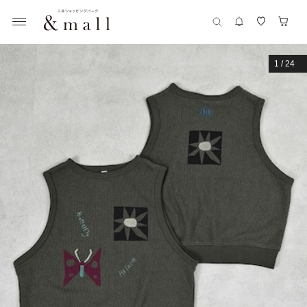
1
/
24