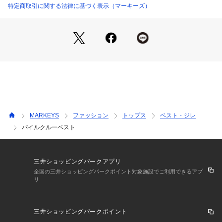
シャツやワンピースの上に合わせても、ほどよいカジュアル感
特定商取引に関する法律に基づく表示（マーキーズ）
・生地（染料）の特性上、着用中や摩擦により他の物に色が移ることがあ
りますので、特に白や淡色製品と組み合わせて着用する際はご注意くださ
をプラスできます。
い。 
季節の変わり目や、体温調節が必要なシーンにも活躍するアイ
・水濡れ・発汗・雨などで色落ちすることがあります。 
テムです。
・色落ちや色移りの恐れがありますので、単独で洗ってください。 
・長時間水に浸けておかないでください。 
・濡れたまま他の洗濯物と重ねないでください。 
○生地感
・洗濯後は直ちに干してください。 
タオルのような柔らかくふんわりとしたパイル素材を使用。
・万一色移りした場合は、早めに洗濯してください。 
吸水性が高く、お肌に優しいタッチで快適に着られます。
プリント加工の商品は、着用や洗濯を繰り返すことで、プリント部分がひ
び割れたり、剥がれたりする場合があります。また、プリント面同士が触
季節を問わずリラックス感のある着心地です。
れ合う状態で保管すると、くっついたり剥離したりすることがありますの
で、重ねて保管しないようご注意ください。 
■ネームタグ付き
以上の点をご留意の上、お買い求めください。
MARKEYS
ファッション
トップス
ベスト・ジレ
・液温40℃を限度として、洗濯機で非常に弱い洗濯ができる。
パイルクルーベスト
※カラーバリエーションの平置き画像が実際に近いお色味にな
・塩素系及び酸素系漂白剤の使用禁止。
っております。
・タンブル乾燥禁止。
・日陰のつり干しがよい。
※尚、お客様のご使用のモニターやブラウザなどの環境によ
・底面温度150℃を限度として、アイロン仕上げができる。
り、実物と異なる場合がございます。
三井ショッピングパークアプリ
・ドライクリーニング禁止。
全国の三井ショッピングパークポイント対象施設でご利用できるアプ
・弱いウエットクリーニングができる。
リ
※詳しい洗濯方法については、商品の品質表示タグをご覧ください
商品番号：
4380000001141 
（モール）
h-9198 （ショップ）
三井ショッピングパークポイント