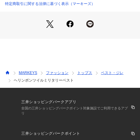
○生地感
特定商取引に関する法律に基づく表示（マーキーズ）
除いて下さい。 
この点をご留意の上、独特の雰囲気をお楽しみ下さい。 
斜めに走るヘリンボン柄が特徴のツイル素材。
この製品は縫製後、製品染め・製品洗い加工をしています。 
ほどよいハリ感があり、きれいなシルエットをキープしてくれ
・多少のゆがみ、シワ、アタリなど一点一点に微妙な色、サイズ、毛羽立
ます。
ちなどの違いがみられますが、これらはこの商品の特性ですので、十分ご
理解の上、他の商品では味わえない風合いなどをお楽しみください。 
・生地（染料）の特性上、着用中や摩擦により他の物に色が移ることがあ
■ネームタグ付き
りますので、特に白や淡色製品と組み合わせて着用する際はご注意くださ
い。 
※カラーバリエーションの平置き画像が実際に近いお色味にな
・水濡れ・発汗・雨などで色落ちすることがあります。 
・色落ちや色移りの恐れがありますので、単独で洗ってください。 
っております。
・長時間水に浸けておかないでください。 
※尚、お客様のご使用のモニターやブラウザなどの環境によ
・濡れたまま他の洗濯物と重ねないでください。 
り、実物と異なる場合がございます。
・洗濯後は直ちに干してください。 
MARKEYS
ファッション
トップス
ベスト・ジレ
・万一色移りした場合は、早めに洗濯してください。 
プリント加工の商品は、着用や洗濯を繰り返すことで、プリント部分がひ
ヘリンボンツイルミリタリーベスト
び割れたり、剥がれたりする場合があります。また、プリント面同士が触
れ合う状態で保管すると、くっついたり剥離したりすることがありますの
で、重ねて保管しないようご注意ください。 
以上の点をご留意の上、お買い求めください。
三井ショッピングパークアプリ
全国の三井ショッピングパークポイント対象施設でご利用できるアプ
・液温30℃を限度として、洗濯機で非常に弱い洗濯ができる。
リ
・塩素系及び酸素系漂白剤の使用禁止。
・タンブル乾燥禁止。
・日陰のつり干しがよい。
・底面温度110℃を限度として、アイロン仕上げができる。
三井ショッピングパークポイント
・石油系溶剤による弱いドライクリーニングができる。
・非常に弱いウエットクリーニングができる。