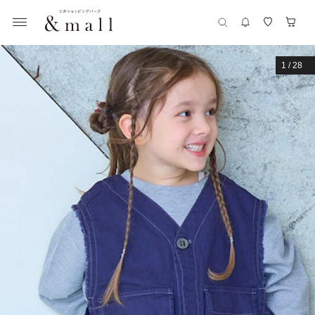
1
/
28