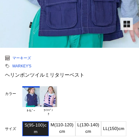
マーキーズ
MARKEY'S
ヘリンボンツイルミリタリーベスト
カラー
ﾗｲﾄﾋﾟﾝ

ﾈｲﾋﾞｰ
M(110-120)

L(130-140)

S(95-100)c

LL(150)cm
サイズ