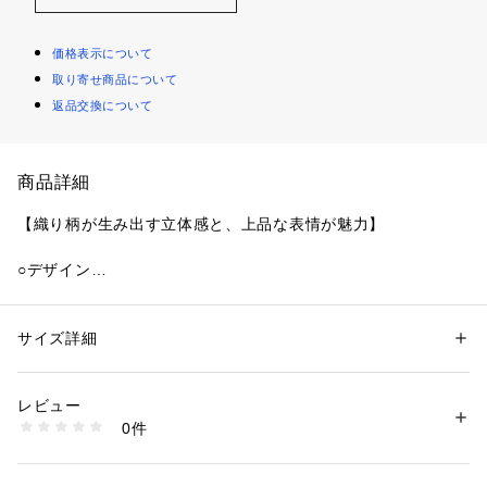
価格表示について
取り寄せ商品について
返品交換について
商品詳細
【織り柄が生み出す立体感と、上品な表情が魅力】
○デザイン
シンプルな中に、ポケットデザインが映える一着。
コンパクトな丈感で、重ね着してもすっきり着られます。
サイズ詳細
性別：
キッズ・ベビー
○スタイリング
カテゴリー：
ファッション
 ＞ 
トップス
 ＞ 
ベスト・ジレ
素材：本体:綿100%
ワンピースやTシャツの上にさっと羽織るだけで、コーデが完
生産国：中国製
レビュー
成。
洗濯：この製品は、デザイン性を重視して企画しており、一部分、断ち切
0件
デニムやスカートとも相性がよく、毎日のスタイリングに取り
り状態（切ったままの状態）にしてあります。 
そのため、着用やクリーニングの繰り返しにより断ち切り部が徐々にほつ
入れやすいです。
れてきます。 
ほつれが気になる場合は、無理に引っ張らずに気になる糸をハサミで取り