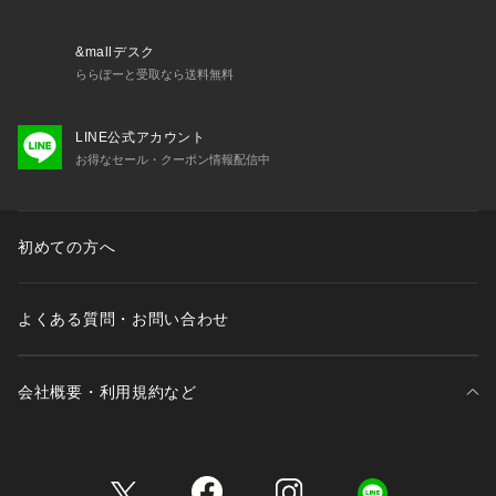
※詳しい洗濯方法については、商品の品質表示タグをご覧ください
商品番号：
4380000001084 
（モール）
b-9296-1 （ショップ）
&mallデスク
ららぽーと受取なら送料無料
LINE公式アカウント
お得なセール・クーポン情報配信中
初めての方へ
よくある質問・お問い合わせ
会社概要・利用規約など
三井不動産が展開する商業施設一覧