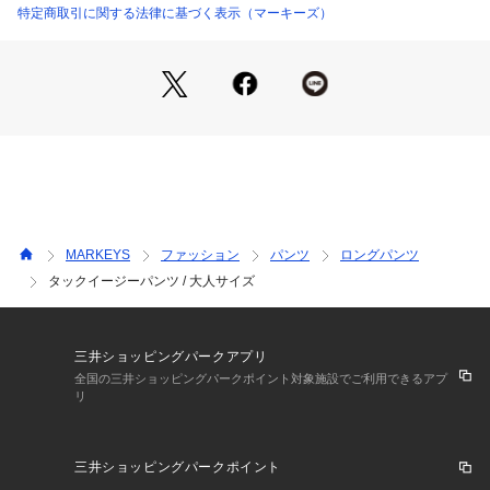
○スタイリング
特定商取引に関する法律に基づく表示（マーキーズ）
りますので、特に白や淡色製品と組み合わせて着用する際はご注意くださ
い。 
シンプルなトップスでもコーデが仕上がる万能パンツ。
・水濡れ・発汗・雨などで色落ちすることがあります。 
タックインをして色鮮やかなプリントを強調するスタイルも◎
・色落ちや色移りの恐れがありますので、単独で洗ってください。 
親子でリンクコーデは、周りと差がつくオシャレコーデです。
・長時間水に浸けておかないでください。 
・濡れたまま他の洗濯物と重ねないでください。 
・洗濯後は直ちに干してください。 
○生地感
・万一色移りした場合は、早めに洗濯してください。 
リネン調に織られた綿100％の生地。
プリント加工の商品は、着用や洗濯を繰り返すことで、プリント部分がひ
ナチュラルな雰囲気が漂う表面感で、肌触りがよく軽い履き心
び割れたり、剥がれたりする場合があります。また、プリント面同士が触
れ合う状態で保管すると、くっついたり剥離したりすることがありますの
地です。
で、重ねて保管しないようご注意ください。 
立体感が出やすくシルエットをきれいに保ちやすい！
以上の点をご留意の上、お買い求めください。
MARKEYS
ファッション
パンツ
ロングパンツ
・液温30℃を限度として、洗濯機で非常に弱い洗濯ができる。
■ネームタグ付き
・塩素系及び酸素系漂白剤の使用禁止。
タックイージーパンツ / 大人サイズ
■ウエストゴム（調整可）
・タンブル乾燥禁止。
■ポケットあり（サイド・バック）
・日陰のつり干しがよい。
・底面温度110℃を限度として、アイロン仕上げができる。
・石油系溶剤による弱いドライクリーニングができる。
※カラーバリエーションの平置き画像が実際に近いお色味にな
三井ショッピングパークアプリ
・非常に弱いウエットクリーニングができる。
っております。
全国の三井ショッピングパークポイント対象施設でご利用できるアプ
※詳しい洗濯方法については、商品の品質表示タグをご覧ください
リ
商品番号：
4380000001042 
（モール）
※尚、お客様のご使用のモニターやブラウザなどの環境によ
a-9416-2 （ショップ）
り、実物と異なる場合がございます。
三井ショッピングパークポイント