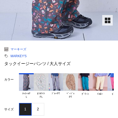
マーキーズ
MARKEY'S
タックイージーパンツ / 大人サイズ
カラー
ﾁｬｺｰﾙF

ｵﾌﾎﾜｲﾄ

ﾌﾞﾙｰPT
ﾍﾞｰｼﾞｭ

ｸﾞﾘｰﾝ
ｲｴﾛｰ
ﾋﾟﾝｸ
1
2
サイズ