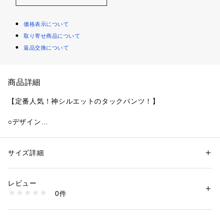
価格表示について
取り寄せ商品について
返品交換について
商品詳細
【定番人気！神シルエットのタックパンツ！】
○デザイン
色鮮やかなカラーとソウガラが印象的なパンツ。
ヒップまわりはゆったりシルエット。
ウエストのタックが、シルエットをキレイに見せてくれます。
サイズ詳細
性別：
キッズ・ベビー
裾に向かって細くなるテーパードスタイルで足元がスッキリ見
カテゴリー：
ファッション
 ＞ 
パンツ
 ＞ 
ロングパンツ
素材：本体:綿100%
えます。
生産国：中国製
レビュー
ウエストはゴム仕様で着脱ラクラクです。
洗濯：この製品は縫製後、製品染め・製品洗い加工をしています。 
0件
※1サイズはすっきりした印象のシルエット。
・多少のゆがみ、シワ、アタリなど一点一点に微妙な色、サイズ、毛羽立
ちなどの違いがみられますが、これらはこの商品の特性ですので、十分ご
2サイズは少しゆったりとしたワイドシルエット。
理解の上、他の商品では味わえない風合いなどをお楽しみください。 
・生地（染料）の特性上、着用中や摩擦により他の物に色が移ることがあ