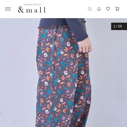
1
/
39