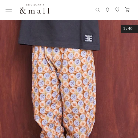
1
/
40