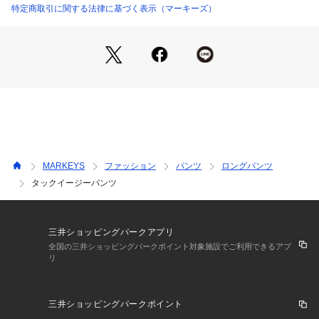
タックインをして色鮮やかなプリントを強調するスタイルも◎
特定商取引に関する法律に基づく表示（マーキーズ）
りますので、特に白や淡色製品と組み合わせて着用する際はご注意くださ
い。 
親子でリンクコーデは、周りと差がつくオシャレコーデです。
・水濡れ・発汗・雨などで色落ちすることがあります。 
・色落ちや色移りの恐れがありますので、単独で洗ってください。 
○生地感
・長時間水に浸けておかないでください。 
・濡れたまま他の洗濯物と重ねないでください。 
リネン調に織られた綿100％の生地。
・洗濯後は直ちに干してください。 
ナチュラルな雰囲気が漂う表面感で、肌触りがよく軽い履き心
・万一色移りした場合は、早めに洗濯してください。 
地です。
プリント加工の商品は、着用や洗濯を繰り返すことで、プリント部分がひ
立体感が出やすくシルエットをきれいに保ちやすい！
び割れたり、剥がれたりする場合があります。また、プリント面同士が触
れ合う状態で保管すると、くっついたり剥離したりすることがありますの
で、重ねて保管しないようご注意ください。 
■ネームタグ付き
以上の点をご留意の上、お買い求めください。 
■ウエストゴム（調整可）
MARKEYS
ファッション
パンツ
ロングパンツ
・液温30℃を限度として、洗濯機で非常に弱い洗濯ができる。
■ポケットあり（サイド・バック）
・塩素系及び酸素系漂白剤の使用禁止。
タックイージーパンツ
・タンブル乾燥禁止。
※カラーバリエーションの平置き画像が実際に近いお色味にな
・日陰のつり干しがよい。
・底面温度110℃を限度として、アイロン仕上げができる。
っております。
・石油系溶剤による弱いドライクリーニングができる。
※尚、お客様のご使用のモニターやブラウザなどの環境によ
三井ショッピングパークアプリ
・非常に弱いウエットクリーニングができる。
り、実物と異なる場合がございます。
全国の三井ショッピングパークポイント対象施設でご利用できるアプ
※詳しい洗濯方法については、商品の品質表示タグをご覧ください
リ
商品番号：
4380000001041 
（モール）
a-9416-1 （ショップ）
三井ショッピングパークポイント