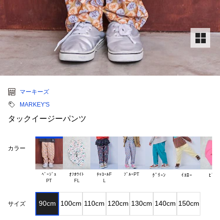
マーキーズ
MARKEY'S
タックイージーパンツ
カラー
ﾍﾞｰｼﾞｭ

ｵﾌﾎﾜｲﾄ

ﾁｬｺｰﾙF

ﾌﾞﾙｰPT
ｸﾞﾘｰﾝ
ｲｴﾛｰ
ﾋﾟﾝｸ
90cm
100cm
110cm
120cm
130cm
140cm
150cm
サイズ