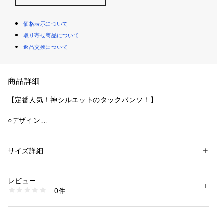
価格表示について
取り寄せ商品について
返品交換について
商品詳細
【定番人気！神シルエットのタックパンツ！】
○デザイン
色鮮やかなカラーとソウガラが印象的なパンツ。
ヒップまわりはゆったりシルエット。
ウエストのタックが、シルエットをキレイに見せてくれます。
サイズ詳細
性別：
キッズ・ベビー
裾に向かって細くなるテーパードスタイルで足元がスッキリ見
カテゴリー：
ファッション
 ＞ 
パンツ
 ＞ 
ロングパンツ
素材：本体:綿100%
えます。
生産国：中国製
レビュー
ウエストはゴム仕様で着脱ラクラクです。
洗濯：この製品は縫製後、製品染め・製品洗い加工をしています。 
0件
・多少のゆがみ、シワ、アタリなど一点一点に微妙な色、サイズ、毛羽立
ちなどの違いがみられますが、これらはこの商品の特性ですので、十分ご
○スタイリング
理解の上、他の商品では味わえない風合いなどをお楽しみください。 
シンプルなトップスでもコーデが仕上がる万能パンツ。
・生地（染料）の特性上、着用中や摩擦により他の物に色が移ることがあ