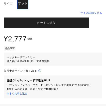
マット
サイズ
サイズ詳細を見る
カートに追加
¥2,777
税込
返品不可
バックヤードファミリー
購入合計金額4,990円以上で送料無料
取得予定ポイント数：
25 pt
提携クレジットカードで還元率UP
三井ショッピングパークカード《セゾン》なら更に¥100につき1pt還元！
お申し込み完了後、最短５分でご利用可能！
今すぐお申し込み