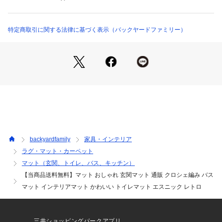
matcrochet （ショップ）
産国☆☆インド☆☆サイズ☆☆[縦]約40cm／[横(飾り部分含ま
ず)]約60cm☆※サイズはメーカー公表サイズです。実際の商品
とは多少の誤差が生じる場合がございます。あらかじめご了承
特定商取引に関する法律に基づく表示（バックヤードファミリー）
ください。☆☆重量☆☆約440g☆☆注意点☆☆※手洗い 可☆ ※
ドライクリーニング 可☆ ※乾燥機 不可☆※長時間日光にあた
ったり、摩擦、水漏れなどによる色落ちや色移りすることがあ
ります。☆※お取り扱いの際は、商品やパッケージなどに記載
されている品質表示、アテンションタグ、ご使用上の注意事項
などを必ずご確認下さい。☆※本来の目的以外にはご使用にな
らないで下さい。☆※カメラやモニターの性質により、画像と
実物の色の違いがある場合がございますのでご理解願います。
☆☆☆☆☆☆☆★検索キーワード★マット おしゃれ 玄関マット 
通販 クロシェ編み バスマット インテリアマット かわいい ト
backyardfamily
家具・インテリア
イレマット エスニック レトロ ナチュラル 屋内 室内 フロアマ
ラグ・マット・カーペット
ット ドアマット 敷物 洗面所 メロークロシェット 寝室 インテ
マット（玄関、トイレ、バス、キッチン）
リア雑貨 足元マット オールシーズン
【当商品送料無料】マット おしゃれ 玄関マット 通販 クロシェ編み バス
マット インテリアマット かわいい トイレマット エスニック レトロ
三井ショッピングパークアプリ