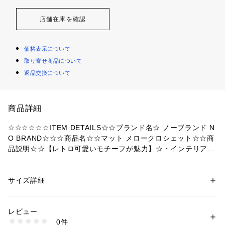
店舗在庫を確認
価格表示について
取り寄せ商品について
返品交換について
商品詳細
☆☆☆☆☆☆ITEM DETAILS☆☆ブランド名☆ ノーブランド N
O BRAND☆☆☆商品名☆☆マット メロークロシェット☆☆商
品説明☆☆【レトロ可愛いモチーフが魅力】☆・インテリアを
明るく彩る、メロークロシェットマット♪◎☆【ハンドメイド
のかぎ針編み】☆・サイドのクロシェ編みがポイント。ナチュ
ラル、エスニックなど色々なスタイルのお部屋に似合う！☆
サイズ詳細
性別：
レディース
メンズ
【多用途に活躍】☆・玄関や洗面所だけでなく、座布団代わり
カテゴリー：
家具・インテリア
 ＞ 
ラグ・マット・カーペット
 ＞ 
マット
（玄関、トイレ、バス、キッチン）
にも使える万能フロアマット〇 ※裏面に滑り止めは使用してお
レビュー
りません。☆☆素材☆☆[マット]綿80%、ポリエステル10%、
0件
レーヨン5%、その他5%☆[かぎ針編みモチーフ]綿100%☆☆生
商品番号：
4370000027080 
（モール）