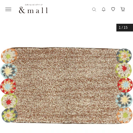
1
/
15