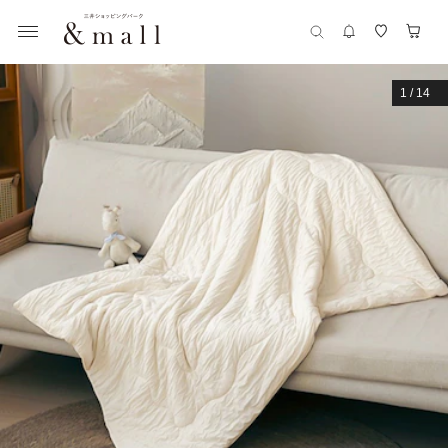
1
/
14