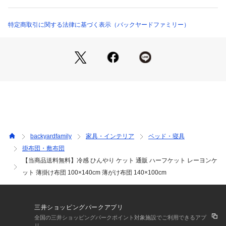
2%／中綿：ポリエステル100％☆☆生産国☆☆中国☆☆サイズ
☆☆100×140cm☆☆重量☆☆600g☆☆注意点☆☆※洗濯機 可
☆ ※ドライクリーニング 不可☆※乾燥機 不可☆※長時間日光
特定商取引に関する法律に基づく表示（バックヤードファミリー）
にあたったり、摩擦、水漏れなどによる色落ちや色移りするこ
とがあります。☆※お取り扱いの際は、商品やパッケージなど
に記載されている品質表示、アテンションタグ、ご使用上の注
意事項などを必ずご確認下さい。☆※本来の目的以外にはご使
用にならないで下さい。☆※カメラやモニターの性質により、
画像と実物の色の違いがある場合がございますのでご理解願い
ます。☆☆☆☆☆☆☆★検索キーワード★冷感 ひんやり ケット 
通販 ハーフケット レーヨンケット 薄掛け布団 100×140cm 薄
がけ布団 140×100cm お昼寝ケット ブランケット ひざ掛け 洗
える 薄手 軽量 夏用 夏 子ども用 子供用 ベビーふとん ベビー
backyardfamily
家具・インテリア
ベッド・寝具
布団 寝具 インテリア
掛布団・敷布団
【当商品送料無料】冷感 ひんやり ケット 通販 ハーフケット レーヨンケ
ット 薄掛け布団 100×140cm 薄がけ布団 140×100cm
三井ショッピングパークアプリ
全国の三井ショッピングパークポイント対象施設でご利用できるアプ
リ