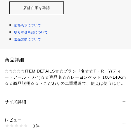
店舗在庫を確認
価格表示について
取り寄せ商品について
返品交換について
商品詳細
☆☆☆☆☆ITEM DETAILS☆☆ブランド名☆☆T・R・Y(ティ
ー・アール・ワイ)☆☆商品名☆☆レーヨンケット 100×140cm
☆☆商品説明☆☆・こだわりの二重構造で、使えば使うほど体
に馴染む、空気をたっぷり含んで軽い、シャーリング加工のレ
ーヨンケット。☆・シワ加工と、レーヨン素材を使用してさら
さら、優しいひんやり感。軽く、しっとり体に馴染む心地よ
サイズ詳細
性別：
レディース
メンズ
さ。☆・カバー無しでお手軽に使える♪カラーもカバー無しで
カテゴリー：
家具・インテリア
 ＞ 
ベッド・寝具
 ＞ 
掛布団・敷布団
もおしゃれに使える5色展開☆・ご自宅でお洗濯ができ、お手
レビュー
入れもとっても簡単。お子様にも安心してお使い頂ける☆☆素
商品番号：
4370000025840 
（モール）
0件
材☆☆側地：レーヨン70%、ポリエステル28%、ポリウレタン
trygoods70 （ショップ）