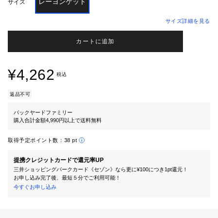
レーヨンケット
サイズ
サイズ詳細を見る
カートに追加
¥4,262
税込
返品不可
バックヤードファミリー
購入合計金額4,990円以上で送料無料
取得予定ポイント数：
38 pt
提携クレジットカードで還元率UP
三井ショッピングパークカード《セゾン》なら更に¥100につき1pt還元！
お申し込み完了後、最短５分でご利用可能！
今すぐお申し込み