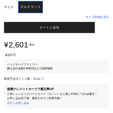
マルチマット
サイズ
サイズ詳細を見る
カートに追加
¥2,601
税込
返品不可
バックヤードファミリー
購入合計金額4,990円以上で送料無料
取得予定ポイント数：
23 pt
提携クレジットカードで還元率UP
三井ショッピングパークカード《セゾン》なら更に¥100につき1pt還元！
お申し込み完了後、最短５分でご利用可能！
今すぐお申し込み