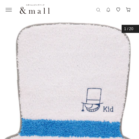
1
/
20