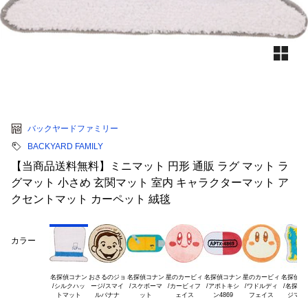
バックヤードファミリー
BACKYARD FAMILY
【当商品送料無料】ミニマット 円形 通販 ラグ マット ラ
グマット 小さめ 玄関マット 室内 キャラクターマット ア
クセントマット カーペット 絨毯
カラー
名探偵コナン

おさるのジョ

名探偵コナン

星のカービィ

名探偵コナン

星のカービィ

名探偵コナ
/シルクハッ

ージ/スマイ

/スケボーマ

/カービィフ

/アポトキシ

/ワドルディ

/名探偵バ