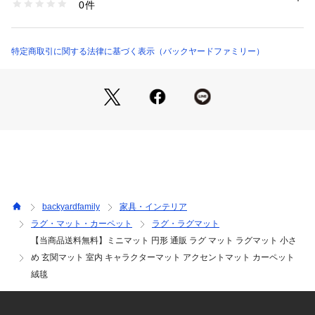
0件
屋に置いても安心。子供から大人まで使えるアイテム。☆【ギ
商品番号：
4370000025032 
（モール）
charactermat （ショップ）
フトにもオススメ】☆・キャラクターやアニメ好きな方に贈り
物するのもGOOD！きっと喜ばれる。☆☆素材☆☆【表生地】
☆[パイル部分]ポリエステル100%☆[基布部分]ポリプロピレン
特定商取引に関する法律に基づく表示（バックヤードファミリー）
100%☆【裏生地】☆ポリエステル100%（不織布）☆☆生産国
☆☆中国☆☆サイズ☆☆[縦]約34cm～約50cm／[横]約46cm～
約73cm☆※種類によって大きさが若干異なります。☆※サイズ
はメーカー公表サイズです。実際の商品とは多少の誤差が生じ
る場合がございます。あらかじめご了承ください。☆☆重量☆
☆約170g（※星のカービィ/カービィフェイスの重量です。）
☆☆注意点☆☆※洗濯機 可☆ ※ドライクリーニング 不可☆※乾
燥機 不可☆※長時間日光にあたったり、摩擦、水漏れなどによ
る色落ちや色移りすることがあります。☆※お取り扱いの際
は、商品やパッケージなどに記載されている品質表示、アテン
backyardfamily
家具・インテリア
ションタグ、ご使用上の注意事項などを必ずご確認下さい。☆
ラグ・マット・カーペット
ラグ・ラグマット
※本来の目的以外にはご使用にならないで下さい。☆※カメラ
【当商品送料無料】ミニマット 円形 通販 ラグ マット ラグマット 小さ
やモニターの性質により、画像と実物の色の違いがある場合が
ございますのでご理解願います。☆☆☆☆☆☆☆★検索キーワ
め 玄関マット 室内 キャラクターマット アクセントマット カーペット
ード★ミニマット 円形 通販 ラグ マット ラグマット 小さめ 玄
絨毯
関マット 室内 キャラクターマット アクセントマット カーペッ
ト 絨毯 じゅうたん 小さい 屋内 玄関 滑り止め 洗える 子供部