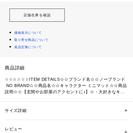
店舗在庫を確認
価格表示について
取り寄せ商品について
返品交換について
商品詳細
☆☆☆☆☆☆ITEM DETAILS☆☆ブランド名☆☆ノーブランド
 NO BRAND☆☆商品名☆☆キャラクター ミニマット☆☆商品
説明☆☆【玄関やお部屋のアクセントに♪】☆・大好きなキャ
ラクターが勢ぞろい「キャラクター ミニマット」が登場。☆
【人気キャラクターが大集合☆】☆・お子様から大人まで嬉し
い、大人気デザインを豊富にご用意。空間をパッと明るく！☆
サイズ詳細
性別：
レディース
メンズ
【ちょうどいいミニサイズ】☆・置く場所を選ばない、小さめ
カテゴリー：
家具・インテリア
 ＞ 
ラグ・マット・カーペット
 ＞ 
ラグ・ラ
グマット
サイズがGOOD！インテリアのアクセントにぴったり。☆【滑
レビュー
り止めつきで安心】☆・裏面には滑り止め加工をON！子供部