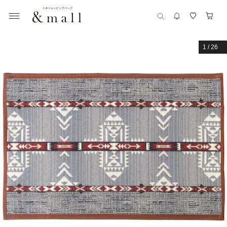
1
/
26