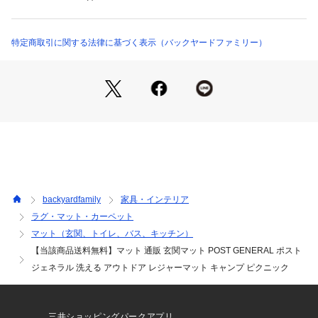
togomat （ショップ）
機洗いOK。ガシガシ使えて、いつも清潔をキープできるのが
嬉しいポイント。☆【オールシーズン使える万能アイテム】
☆・毛羽立ちを抑えた仕上がりで、季節問わず重宝。素足で触
特定商取引に関する法律に基づく表示（バックヤードファミリー）
れても快適な肌触り。☆【くるくる丸めて持ち運び】☆・重さ
もなく、丸めればサッと持ち運べる！使わない時の収納も省ス
ペース。☆【インテリアシーンを彩るデザイン】☆・インパク
トのあるアニマル柄、こなれ感がアップするネイティブ柄等！
個性の光るラインナップ。☆【POST GENERAL】☆・新しい
価値の提供を目指す！デザインやスタイルにこだわり、日々の
暮らしを楽しむ商品を♪☆☆素材☆☆ポリプロピレン 76%☆ポ
リエステル 24%☆☆生産国☆☆エジプト☆☆サイズ☆☆[縦]約5
0cm／[横]約80cm☆※サイズはメーカー公表サイズです。実際
の商品とは多少の誤差が生じる場合がございます。あらかじめ
backyardfamily
家具・インテリア
ご了承ください。☆☆重量☆☆約500g☆☆注意点☆☆※洗濯機
ラグ・マット・カーペット
 可☆ ※ドライクリーニング 不可☆※乾燥機 不可☆※長時間日
マット（玄関、トイレ、バス、キッチン）
光にあたったり、摩擦、水漏れなどによる色落ちや色移りする
ことがあります。☆※お取り扱いの際は、商品やパッケージな
【当該商品送料無料】マット 通販 玄関マット POST GENERAL ポスト
どに記載されている品質表示、アテンションタグ、ご使用上の
ジェネラル 洗える アウトドア レジャーマット キャンプ ピクニック
注意事項などを必ずご確認下さい。☆※本来の目的以外にはご
使用にならないで下さい。☆※カメラやモニターの性質によ
り、画像と実物の色の違いがある場合がございますのでご理解
三井ショッピングパークアプリ