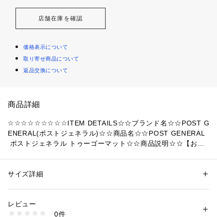
店舗在庫を確認
価格表示について
取り寄せ商品について
返品交換について
商品詳細
☆☆☆☆☆☆☆☆☆ITEM DETAILS☆☆ブランド名☆☆POST G
ENERAL(ポストジェネラル)☆☆商品名☆☆POST GENERAL
 ポストジェネラル トゥーゴーマット☆☆商品説明☆☆【おし
ゃれで機能的なアイテム】☆・場所を選ばず使えてグンと垢抜
け☆「POST GENERAL トゥーゴーマット」。☆【マルチに使
えるちょうどいい大きさ】☆・玄関マットや、テントサイトの
サイズ詳細
性別：
レディース
メンズ
入口での靴の脱ぎ履き用など！ちょっとしたアクセント使いに
カテゴリー：
家具・インテリア
 ＞ 
ラグ・マット・カーペット
 ＞ 
マット
（玄関、トイレ、バス、キッチン）
も。☆【耐久性を高めて長く使えるマット】☆・過剰な紫外線
レビュー
の透過を防ぐ、UV加工糸を使用。変色なども防いで劣化しに
0件
くい◎☆【丸洗いできてお手入れラクラク】☆・汚れても洗濯
商品番号：
4370000021262 
（モール）