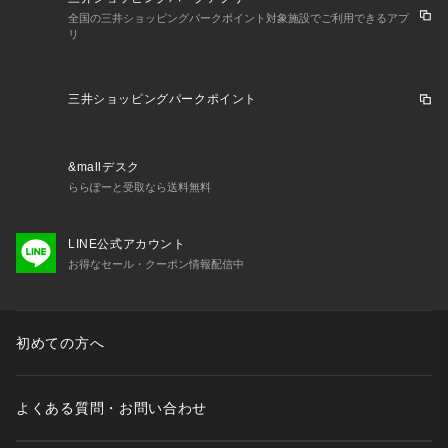
願います。☆☆☆☆☆☆☆★検索キーワード★マット 通販 玄関
全国の三井ショッピングパークポイント対象施設でご利用できるアプ
マット POST GENERAL ポストジェネラル 洗える アウトドア 
リ
レジャーマット キャンプ ピクニック テント グランピング お
しゃれ オシャレ かわいい オールシーズン ラグ ラグマット ギ
フト クレエ
三井ショッピングパークポイント
&mallデスク
ららぽーと受取なら送料無料
LINE公式アカウント
お得なセール・クーポン情報配信中
初めての方へ
よくある質問・お問い合わせ