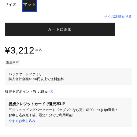
マット
サイズ
サイズ詳細を見る
カートに追加
¥3,212
税込
返品不可
バックヤードファミリー
購入合計金額4,990円以上で送料無料
取得予定ポイント数：
29 pt
提携クレジットカードで還元率UP
三井ショッピングパークカード《セゾン》なら更に¥100につき1pt還元！
お申し込み完了後、最短５分でご利用可能！
今すぐお申し込み