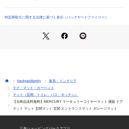
mecoyermat （ショップ）
に入りのデザインを選んでエントランスをオシャレに演出。☆
☆素材☆☆ココナッツ繊維☆☆生産国☆☆インド☆☆サイズ☆☆
[縦]約40cm／[横]約70cm／[厚み]約2cm☆※サイズは当店計測
特定商取引に関する法律に基づく表示（バックヤードファミリー）
の実寸サイズです。実際の商品ならびにメーカー表記サイズと
は多少の誤差が生じる場合がございます。あらかじめご了承く
ださい。☆☆重量☆☆約1704g☆☆注意点☆☆※お取り扱いの際
は、商品やパッケージなどに記載されている品質表示、アテン
ションタグ、ご使用上の注意事項などを必ずご確認下さい。☆
※本来の目的以外にはご使用にならないで下さい。☆※カメラ
やモニターの性質により、画像と実物の色の違いがある場合が
ございますのでご理解願います。☆☆☆☆☆★検索キーワード
★MERCURY マーキュリーコイヤーマット 通販 ドアマット
 マット 玄関マット 玄関 エントランスマット ガレージマット
backyardfamily
家具・インテリア
 エントランス 屋外 屋内 ココヤシ
ラグ・マット・カーペット
マット（玄関、トイレ、バス、キッチン）
【当商品送料無料】MERCURY マーキュリーコイヤーマット 通販 ドア
マット マット 玄関マット 玄関 エントランスマット ガレージマット
三井ショッピングパークアプリ