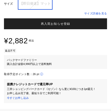
【即日発送】マット
サイズ
サイズ詳細を見る
再入荷お知らせ登録
¥2,882
税込
返品不可
バックヤードファミリー
購入合計金額4,990円以上で送料無料
取得予定ポイント数：
26 pt
提携クレジットカードで還元率UP
三井ショッピングパークカード《セゾン》なら更に¥100につき1pt還元！
お申し込み完了後、最短５分でご利用可能！
今すぐお申し込み