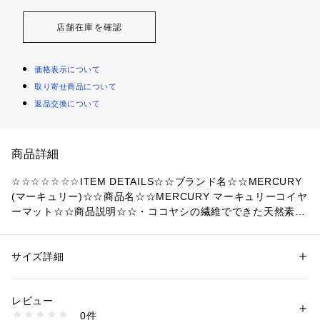
店舗在庫を確認
価格表示について
取り寄せ商品について
返品交換について
商品詳細
☆☆☆☆☆☆☆ITEM DETAILS☆☆ブランド名☆☆MERCURY
(マーキュリー)☆☆商品名☆☆MERCURY マーキュリーコイヤ
ーマット☆☆商品説明☆☆・ココヤシの繊維でできた天然素材
の優しい風合いが特徴のマーキュリーコイヤーマット（玄関マ
ット）が登場。☆・毛足が固いココナッツ繊維をみっしり高密
度に敷き詰めているから、靴底についた泥などの汚れをしっか
サイズ詳細
性別：
レディース
メンズ
りと落として、靴と玄関周りをスッキリきれいに♪☆・ご自宅
カテゴリー：
家具・インテリア
 ＞ 
ラグ・マット・カーペット
 ＞ 
マット
（玄関、トイレ、バス、キッチン）
用玄関はもちろん、お店のエントランスマットにもオススメ！
レビュー
☆・裏面はラバー加工されているから、滑りにくくお手入れも
0件
ラクラク。☆・デザインバリエーションが色々あるから、お気
商品番号：
4370000017857 
（モール）