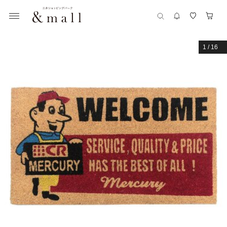
1
/
16