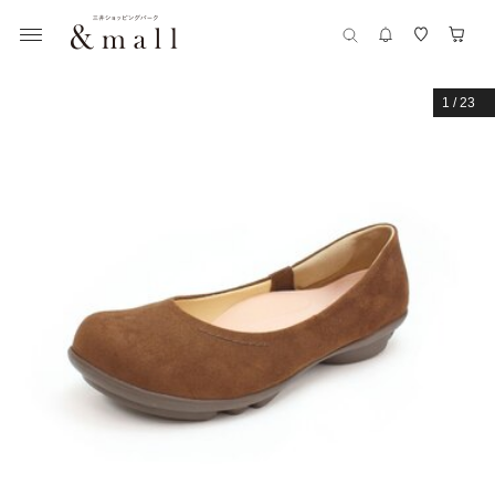
1
/
23