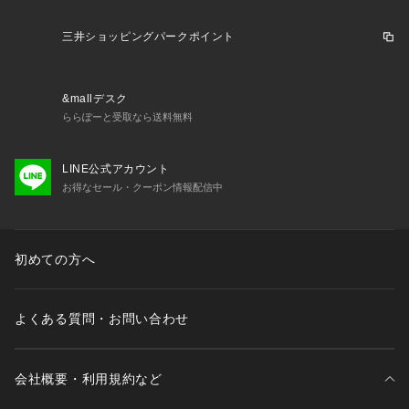
す。）☆☆注意点☆☆※長時間日光にあたったり、摩擦、水漏
れなどによる色落ちや色移りすることがあります。☆※お取り
三井ショッピングパークポイント
扱いの際は、商品やパッケージなどに記載されている品質表
示、アテンションタグ、ご使用上の注意事項などを必ずご確認
下さい。☆※本来の目的以外にはご使用にならないで下さい。
&mallデスク
☆※カメラやモニターの性質により、画像と実物の色の違いが
ららぽーと受取なら送料無料
ある場合がございますのでご理解願います。☆☆☆☆☆★検索
キーワード★リゲッタ Re:getA パンプス 通販 TB104 レディ
LINE公式アカウント
ース 靴 ローヒール プレーンパンプス ぺたんこ カジュアルシ
お得なセール・クーポン情報配信中
ューズ おしゃれ かわいい 痛くない
初めての方へ
よくある質問・お問い合わせ
会社概要・利用規約など