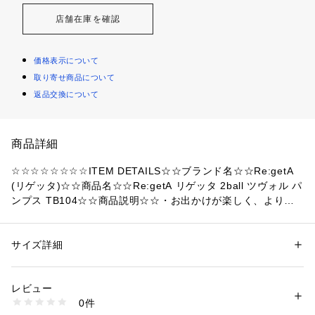
店舗在庫を確認
価格表示について
取り寄せ商品について
返品交換について
商品詳細
☆☆☆☆☆☆☆☆ITEM DETAILS☆☆ブランド名☆☆Re:getA
(リゲッタ)☆☆商品名☆☆Re:getA リゲッタ 2ball ツヴォル パ
ンプス TB104☆☆商品説明☆☆・お出かけが楽しく、より快適
に。Re:getA（リゲッタ）2ballパンプスが新登場。☆【2ball-
ツヴォル-】☆・「2つあって、まんまるくて柔らかい」がテー
マ♪インソールとアウトソールに配置されたユニークなボール
サイズ詳細
性別：
レディース
メンズ
が、足の着地から蹴り出しまでをサポート！☆【安らぎのシン
カテゴリー：
シューズ
 ＞ 
パンプス
プルデザイン】☆・はっ水＆防汚効果のあるスエード調の素材
レビュー
を使用した日本製シューズ。履き口のさりげないステッチがワ
商品番号：
4370000013548 
（モール）
0件
ンポイントに。☆【日本人の足に合わせた設計】☆・ワイズが
tb104 （ショップ）