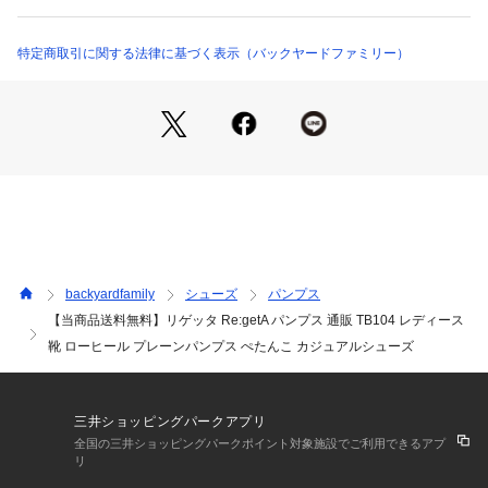
広めの木型を採用！少し反り上がったつま先はつまづき防止
に。足に沿ってカーブし、窮屈感のないラウンドオーブリック
トゥタイプ。（※ワイズとは、足の親指の付け根から小指の付
特定商取引に関する法律に基づく表示（バックヤードファミリー）
け根までの周囲のこと。）☆【こだわりが詰まったインソー
ル】☆・足裏の凹凸に絶妙にフィット！足裏全体を使って支
え、歩行時の負担を軽減するつくり。歩きながら筋肉のコリを
ほぐしてくれる、指圧ボール付き。☆【滑りにくく、水に強
い！】☆・インソールは耐摩耗性に優れ、抗菌防臭素材を練り
込んだゴム素材。滑りにくく、取り外して水洗いもOKだから
いつも清潔。☆【機能的なアウトソール】☆・屈曲性があり、
つま先に力を入れるだけで踵が持ち上がる、ローリングカット
ソール。クッション性のあるサポートボールが蹴り出しを応援
＆着地の衝撃を吸収。☆【ちょこっとヒール】☆・前側は約2c
backyardfamily
シューズ
パンプス
m、かかと部分は約2.5cmほどのヒール。高さを感じず安定感
【当商品送料無料】リゲッタ Re:getA パンプス 通販 TB104 レディース
ばっちりで、アスファルトの熱から足を保護。☆【スイスイ歩
靴 ローヒール プレーンパンプス ぺたんこ カジュアルシューズ
ける！】☆・軽量で長時間履いても疲れにくい！内側には足当
たりの良い柔らかな素材を使い、かかと抜け防止のクッション
付き。☆☆素材☆☆[甲材]合成皮革☆[底材]合成底（TPR）☆☆
生産国☆☆日本☆☆サイズ☆☆[レディース]☆・Mサイズ（23.0
三井ショッピングパークアプリ
～23.5cm）☆・Lサイズ（24.0～24.5cm）☆※実際の商品と
全国の三井ショッピングパークポイント対象施設でご利用できるアプ
は多少の誤差が生じる場合がございます。あらかじめご了承く
リ
ださい。☆☆重量☆☆約450g（※Mサイズの商品の重量で