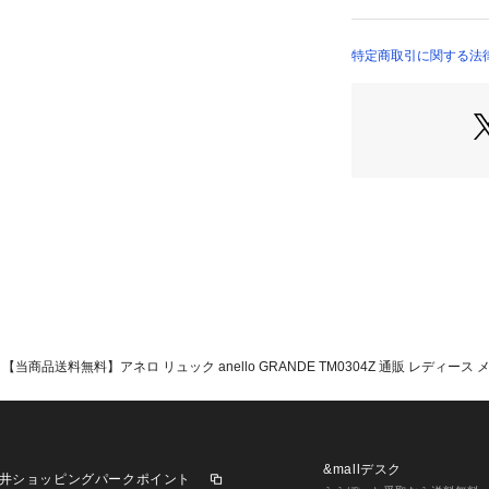
ルームは側面まで
☆・内側はA5サ
な荷物をミニマル
特定商取引に関する法
プンポケット×1、
ァスナーポケット
便利。オープンポ
トボトルや折りた
ットを1つずつ配
付き。貴重品など
ルダーベルトには
使用。ムレにくく
ルをスナップボタ
K。☆・ユニセッ
ステッチやファス
レジャーなどでも
生産国☆☆中国☆☆サ
【当商品送料無料】アネロ リュック anello GRANDE TM0304Z 通販 レディース 
／[マチ]約14cm☆
可能）☆※サイズ
商品ならびにメー
る場合がございま
重量☆☆約416g
&mallデスク
井ショッピングパークポイント