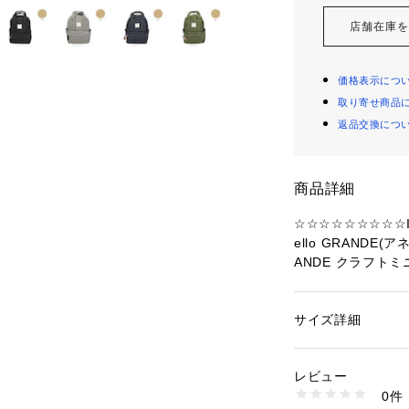
店舗在庫
価格表示につ
取り寄せ商品
返品交換につ
商品詳細
☆☆☆☆☆☆☆☆☆I
ello GRANDE
ANDE クラフトミ
☆☆・anelloG
フトミニリュック
ステルキャンバス
サイズ詳細
性別：
レディース
クラフトシリーズ。
カテゴリー：
バッグ
る、程よいサイズ
レビュー
汚れをサッと弾く
商品番号：
43700000
0件
でも安心。（※完
gtm0304z （ショッ