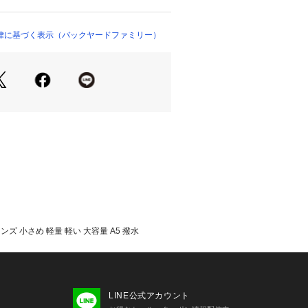
大きく開く、ダブルファスナー式。
イズ対応。マチもあり、お出かけに必要
に収納できちゃう！☆・大きめのオー
律に基づく表示（バックヤードファミリー）
サイドポケット×1付き。☆・前面のフ
は、サッと取り出したい小物の収納に
ケット×1を装備。☆・両サイドにペッ
たみ傘を入れておける、オープンポケ
置。☆・背面にシークレットポケット
を入れておけて安心◎☆・背面とショ
、クッション性のあるメッシュ素材を
快適な背負い心地◎☆・上部のハンド
ン式のバンドでまとめて、手持ちもO
クス仕様のシンプルなデザイン！配色
ナー引き手がアクセントに♪☆・旅行や
活躍。☆☆素材☆☆ポリエステル☆☆
イズ☆☆[縦]約30cm／[横]約21cm
メンズ 小さめ 軽量 軽い 大容量 A5 撥水
[ショルダー]約44cm～約86cm（調節
は当店計測の実寸サイズです。実際の
カー表記サイズとは多少の誤差が生じ
す。あらかじめご了承ください。☆☆
☆☆容量☆☆約11L☆☆注意点☆☆※年月
LINE公式アカウント