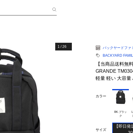
1
/
26
バックヤードファ
BACKYARD FAMI
【当商品送料無料】
GRANDE TM0
軽量 軽い 大容量 
カラー
BK.ブラッ

【即日発送
サイズ