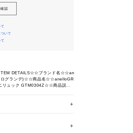
を確認
いて
について
いて
TEM DETAILS☆☆ブランド名☆☆an
(アネログランデ)☆☆商品名☆☆anelloGR
ニリュック GTM0304Z☆☆商品説明
RANDEから、普段使いにぴったりなクラ
が登場。☆・柔らかな風合いのポリエ
生地を使った、デイリーカジュアルな
メンズ
☆・容量は約11L。サッと持ち出せ
 ＞ 
バックパック・リュック
感のミニリュック。☆・表面に水滴や
はっ水加工を施しているから、急な雨
12216 
（モール）
全防水ではありません。）☆・メイン
プ）