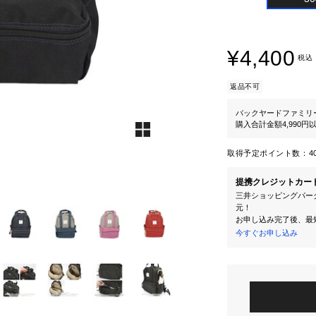
¥4,400
税込
返品不可
バックヤードファミリ
購入合計金額4,990
取得予定ポイント数：
4
提携クレジットカー
三井ショッピングパーク
元！
お申し込み完了後、最
今すぐお申し込み