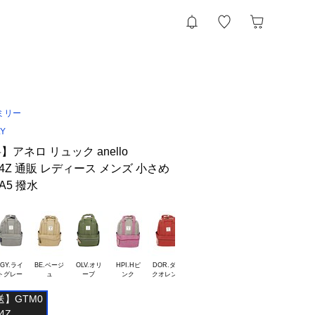
ミリー
LY
アネロ リュック anello
304Z 通販 レディース メンズ 小さめ
A5 撥水
LGY.ライ

BE.ベージ

OLV.オリ

HPI.Hピ

DOR.ダー

NV.ネイビ

HNV.Hネ

】GTM0
