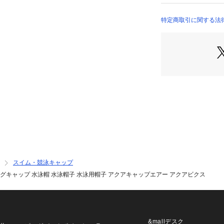
のある生地で髪の
感なし】☆・ゆっ
特定商取引に関する法
フリー◎水泳キャ
には適していませ
中はムレにくい、
も快適！☆【誰で
るシンプルデザイ
☆☆[表地]ナイロン
ト☆☆生産国☆☆中
3cm☆※サイズ
とは多少の誤差が
ご了承ください。
取り扱いの際は、
る品質表示、アテ
どを必ずご確認下
スイム・競泳キャップ
にならないで下さ
グキャップ 水泳帽 水泳帽子 水泳用帽子 アクアキャップエアー アクアビクス
り、画像と実物の
ご理解願います。
キャップ ギャザー
帽 水泳帽子 水泳
クス スイムウォー
&mallデスク