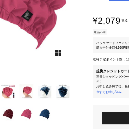
¥2,079
税込
返品不可
バックヤードファミリ
購入合計金額4,990
取得予定ポイント数：
1
提携クレジットカー
三井ショッピングパーク
元！
お申し込み完了後、最
今すぐお申し込み