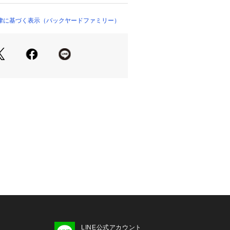
毛を濡れにくくキープ！☆【締め付け
たり設計なので、被り心地はストレス
律に基づく表示（バックヤードファミリー）
ップが苦手な方にもおすすめ。※泳ぎ
ん。☆【ムレにくい】☆・キャップの
透湿性のある生地。汗をかくシーンで
もＯＫ】☆・エイジレスで誰でも使え
ン。お気に入りをチョイス！☆☆素材
100%☆[裏面]ポリウレタンラミネー
国☆☆サイズ☆☆[頭囲]約53cm～約6
はメーカー公表サイズです。実際の商品
生じる場合がございます。あらかじめ
☆☆重量☆☆約30g☆☆注意点☆☆※お
商品やパッケージなどに記載されてい
ンションタグ、ご使用上の注意事項な
さい。☆※本来の目的以外にはご使用
い。☆※カメラやモニターの性質によ
色の違いがある場合がございますので
☆☆☆☆☆★検索キーワード★スイム
 防水 通販 スイミングキャップ 水泳
用帽子 アクアキャップエアー アクアビ
キング
LINE公式アカウント