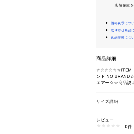
店舗在庫
価格表示につ
取り寄せ商品
返品交換につ
商品詳細
☆☆☆☆☆☆ITEM
ンド NO BRA
エアー☆☆商品説
イルの崩れを防ぐ
が登場。☆【ふん
のゆったりとした
サイズ詳細
性別：
レディース
を防ぐ、新しいア
カテゴリー：
アウト
競泳キャップ
や温泉で】☆・水
レビュー
など使えるシーン
0件
んな場面で活躍す
商品番号：
43700000
cap256053 （ショ
☆・水を通しにく