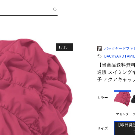
1
/
15
バックヤードファ
BACKYARD FAMI
【当商品送料無料
通販 スイミング
子 アクアキャッ
カラー
マゼンダ
【即日発
サイズ