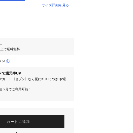
サイズ詳細を見る
ー
円以上で送料無料
8 pt
ドで還元率UP
カード《セゾン》なら更に¥100につき1pt還
短５分でご利用可能！
カートに追加