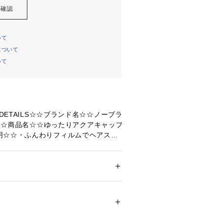
を確認
いて
について
いて
 DETAILS☆☆ブランド名☆☆ノーブラ
ND☆☆商品名☆☆ゆったりアクアキャップ
明☆☆・ふんわりフィルムでヘアスタ
！「ゆったりアクアキャップ エアー」
わりフォルム】☆・ふんわりフォルム
被り心地で、ヘアスタイルの崩れなど
メンズ
クアキャップ。☆【水中ウォーキング
ドア・スポーツ
 ＞ 
スイム・競泳
 ＞ 
スイム・
中ウォーキングや温泉、自宅のお風呂
はたくさん♪髪を濡らしたくない、そ
るアイテム。☆【水を通しにくい】
11070 
（モール）
ップ）
いフィルムをラミネート加工。防水性