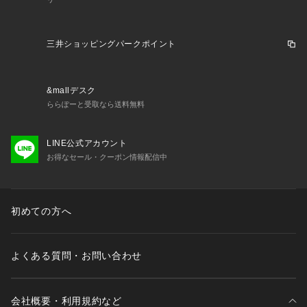
ッと絞れる傘袋付き】☆・ルーズにたたんだ傘もすっぽり収納
しやすい、巾着タイプの収納袋が付属。口をキュッと絞ってス
トラップを手首に掛ければ、持ち運びラクラク。☆☆素材☆☆
ポリエステル100%☆☆生産国☆☆中国☆☆サイズ☆☆[親骨の
三井ショッピングパークポイント
長さ]約50cm／[直径]約90cm／[全長]約60cm☆[収納時の長さ]
約31cm☆[収納時の幅]約11cm☆※サイズは当店計測の実寸サ
イズです。実際の商品ならびにメーカー表記サイズとは多少の
&mallデスク
誤差が生じる場合がございます。あらかじめご了承ください。
ららぽーと受取なら送料無料
☆☆重量☆☆約248g（※商品一式の重量です。）☆☆注意点☆
☆【About because -ビコーズ-】（ブランド説明）☆「どんな
LINE公式アカウント
お天気でも楽しみを持てる日常を・・・」becauseは、雨の日
お得なセール・クーポン情報配信中
も晴れの日も素敵な日常を彩るウェザーグッズを提案するブラ
ンド。☆※お取り扱いの際は、商品やパッケージなどに記載さ
れている品質表示、アテンションタグ、ご使用上の注意事項な
どを必ずご確認下さい。☆※本来の目的以外にはご使用になら
初めての方へ
ないで下さい。☆※カメラやモニターの性質により、画像と実
物の色の違いがある場合がございますのでご理解願います。☆
☆☆☆☆★検索キーワード★because ビコーズ 晴雨兼用傘 折
よくある質問・お問い合わせ
りたたみ傘 遮光性 通販 傘 折り畳み傘 雨傘 日傘 折り畳み 折
りたたみ 晴雨兼用 UVカット 遮光 紫外線対策
会社概要・利用規約など