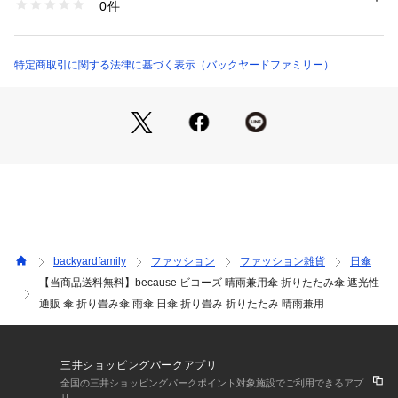
0件
日射しや太陽からの熱をしっかりと遮る「遮光率99.9%」の一
beparasolmini6 （ショップ）
級遮光生地を採用し、傘の下はまるで木陰のような涼しさ。生
地の目をしっかり埋めているため、淡色カラーの傘生地でも遮
光率は99.9%以上！☆【UVカット99.9%以上】☆・UVカット
特定商取引に関する法律に基づく表示（バックヤードファミリー）
率99%以上の傘生地が、日射しとともに降り注ぐ紫外線や地面
からの照り返しもブロック！日焼けや肌の健康が気になる女性
の強い味方♪☆【軽くて、しなやか】☆・スリムで軽量なスチ
ール素材に、グラスファイバーを組み合わせたハイブリッド構
成の親骨パーツが強い風をしなやかに受け止めるヒミツ。☆
【スムーズな手開きタイプ】☆・混雑した場所でも傘生地をス
ムーズかつ、安全に開くことのできる手開き式。☆【安全カバ
ー付きで安心】☆・ハジキ部分には爪や指を挟む心配のない安
全ろくろカバー付き。☆【たたむ時も手間取らない！】☆・留
めバンドは、傘生地がサッとまとめやすいスナップボタン式。
backyardfamily
ファッション
ファッション雑貨
日傘
カシメボタンの「b」のフローラルロゴがワンポイント。☆
【当商品送料無料】because ビコーズ 晴雨兼用傘 折りたたみ傘 遮光性
【コーデが引き立つデザイン】☆・傘生地を縁取るフリルが風
通販 傘 折り畳み傘 雨傘 日傘 折り畳み 折りたたみ 晴雨兼用
に華やかに揺らめく「バイカラー＆フリル」タイプ。シンプル
なバイカラーの配色で、手軽に大人可愛いスタイルに変身！☆
【ナチュラルな手元ハンドル】☆・なめらかなJ字型に加工さ
れたバンブーのハンドルが印象的なアクセント。ナチュラルな
三井ショッピングパークアプリ
雰囲気で、女性らしい清楚な指先をさりげなく演出。☆【キュ
全国の三井ショッピングパークポイント対象施設でご利用できるアプ
リ