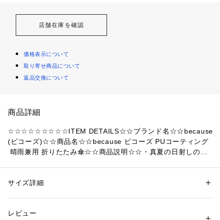
店舗在庫を確認
価格表示について
取り寄せ商品について
返品交換について
商品詳細
☆☆☆☆☆☆☆☆☆ITEM DETAILS☆☆ブランド名☆☆because
(ビコーズ)☆☆商品名☆☆because ビコーズ PUコーティング
 晴雨兼用 折りたたみ傘☆☆商品説明☆☆・真夏の日射しの下
でも可憐に花咲く。お洒落を楽しむ全ての女性を応援する「be
cause-ビコーズ-」から、晴雨兼用ミニパラソルが新登場。
（親骨50cmタイプ）☆【晴れでも雨でも大活躍】☆・裏側を
サイズ詳細
性別：
レディース
メンズ
ポリウレタン樹脂（PU）でブラックコーティング加工を施し
カテゴリー：
ファッション
 ＞ 
ファッション雑貨
 ＞ 
日傘
た傘生地が、太陽光を強力に遮断！晴れの日も雨の日も頼りに
レビュー
なる晴雨兼用折りたたみ傘。☆【遮光率99.9%以上】☆・強い
商品番号：
4370000010948 
（モール）