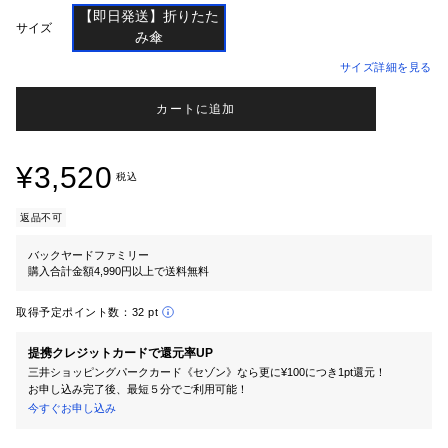
【即日発送】折りたた

サイズ
サイズ詳細を見る
カートに追加
¥3,520
税込
返品不可
バックヤードファミリー
購入合計金額4,990円以上で送料無料
取得予定ポイント数：
32 pt
提携クレジットカードで還元率UP
三井ショッピングパークカード《セゾン》なら更に¥100につき1pt還元！
お申し込み完了後、最短５分でご利用可能！
今すぐお申し込み