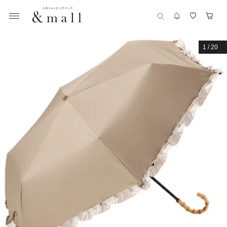
1
/
20