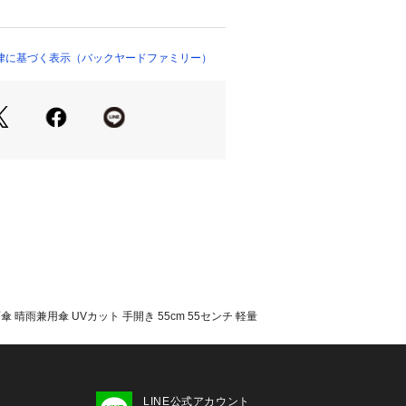
っかりカバー。☆【スムーズな手開き
きに加え、安全カバー付きで指を挟ま
♪☆【ハンドル】☆・節目の凹凸が手に
律に基づく表示（バックヤードファミリー）
級感もある竹素材を採用。☆【留めバ
としっかり留められるスナップボタン
代で使える】☆・シンプルなデザイン
ススメ！☆☆素材☆☆ポリエステル10
中国☆☆サイズ☆☆[親骨の長さ]約55c
m／[全長]約73cm☆※サイズは当店計測
。実際の商品ならびにメーカー表記サ
差が生じる場合がございます。あらか
。☆☆重量☆☆約308g☆☆注意点☆
際は、商品やパッケージなどに記載さ
、アテンションタグ、ご使用上の注意
確認下さい。☆※本来の目的以外には
で下さい。☆※カメラやモニターの性
傘 晴雨兼用傘 UVカット 手開き 55cm 55センチ 軽量
実物の色の違いがある場合がございま
ます。☆☆☆☆☆★検索キーワード★
use 通販 日傘 遮光 長傘 晴雨兼用 雨
ット 手開き 55cm 55センチ 軽量 軽
LINE公式アカウント