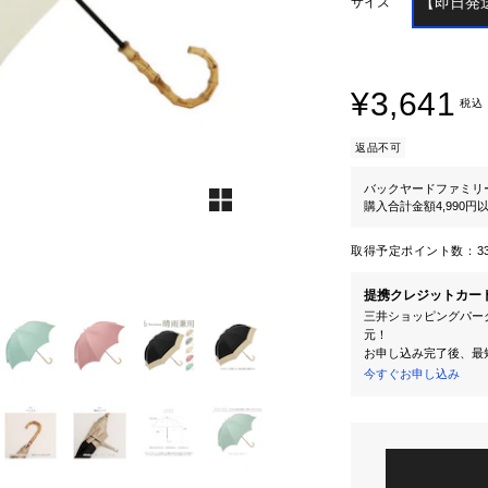
【即日発
サイズ
¥3,641
税込
返品不可
バックヤードファミリ
購入合計金額4,990
取得予定ポイント数：
3
提携クレジットカー
三井ショッピングパーク
元！
お申し込み完了後、最
今すぐお申し込み