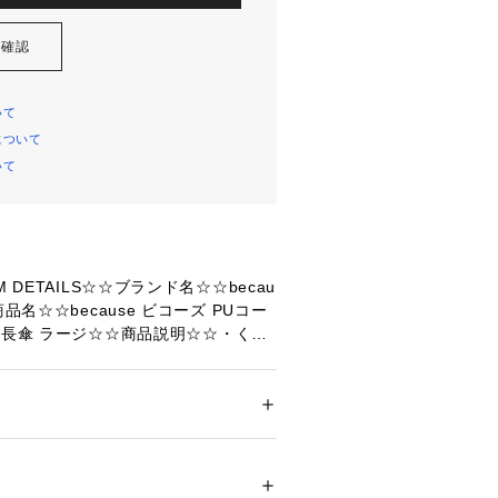
を確認
いて
について
いて
 DETAILS☆☆ブランド名☆☆becau
品名☆☆because ビコーズ PUコー
 長傘 ラージ☆☆商品説明☆☆・くす
ング傘が登場♪(親骨55cm)☆【晴雨
裏にはブラックコーティングを施し雨
の日も♪☆・UVカット率、遮光率99.
メンズ
日差しもカットしお肌に優しい！☆
ション
 ＞ 
ファッション雑貨
 ＞ 
日傘
ー骨】☆・軽くて丈夫なグラスファイ
ありながら安定感のある使用感に。☆
10941 
（モール）
】☆・親骨55cm大きめ設計で全身を
（ショップ）