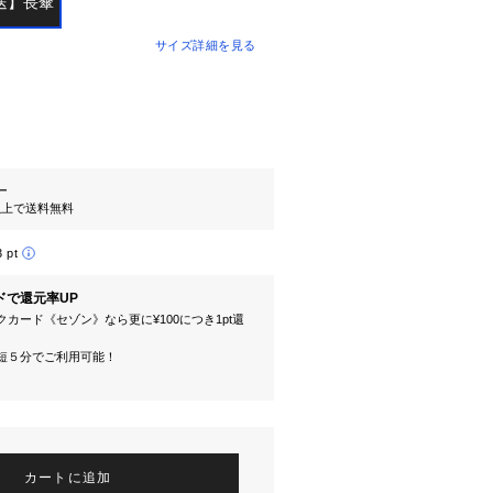
送】長傘
サイズ詳細を見る
ー
円以上で送料無料
3 pt
ドで還元率UP
カード《セゾン》なら更に¥100につき1pt還
短５分でご利用可能！
カートに追加