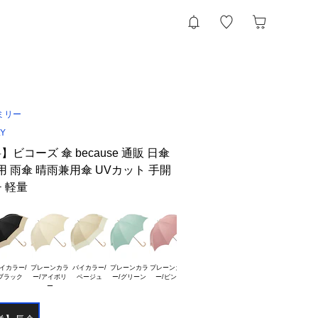
ミリー
LY
コーズ 傘 because 通販 日傘
用 雨傘 晴雨兼用傘 UVカット 手開
チ 軽量
イカラー/

プレーンカラ

バイカラー/

プレーンカラ

プレーンカラ

ー/アイボリ
