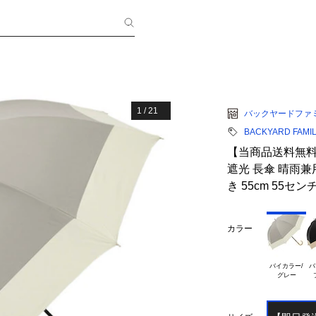
1
/
21
バックヤードファ
BACKYARD FAMI
【当商品送料無料】ビ
遮光 長傘 晴雨兼
き 55cm 55セン
カラー
バイカラー/

バ