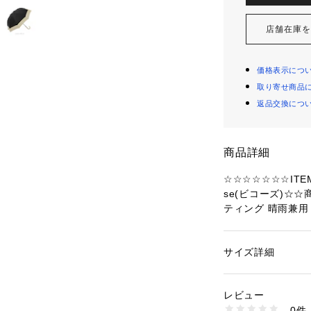
店舗在庫
価格表示につ
取り寄せ商品
返品交換につ
商品詳細
☆☆☆☆☆☆☆ITEM
se(ビコーズ)☆☆商
ティング 晴雨兼用
みカラーが可愛いロ
兼用】☆・傘生地
の日はもちろん晴れ
サイズ詳細
性別：
レディース
9％で夏の厳しい
カテゴリー：
ファッ
【グラスファイバ
レビュー
バー骨は耐久性も
商品番号：
43700000
0件
【大きめのサイズ感
beparasolllong 