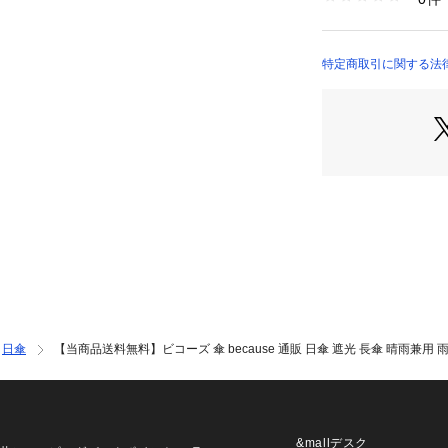
雨や日差しからし
タイプ】☆・手開
ず安全に開閉可能
特定商取引に関する法
なじみやすく、高
ンド】☆・パチッ
式。☆【幅広い年
で大人女子にもお
0%☆☆生産国☆☆
m／[直径]約85c
の実寸サイズです
イズとは多少の誤
じめご了承ください
☆※お取り扱いの
れている品質表示
事項などを必ずご
ご使用にならない
日傘
【当商品送料無料】ビコーズ 傘 because 通販 日傘 遮光 長傘 晴雨兼用 雨
質により、画像と
すのでご理解願い
ビコーズ 傘 beca
傘 晴雨兼用傘 UVカ
い 大きめ ラージ
&mallデスク