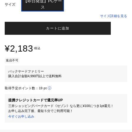
【即日発送】PCケー

サイズ
サイズ詳細を見る
カートに追加
¥2,183
税込
返品不可
バックヤードファミリー
購入合計金額4,990円以上で送料無料
取得予定ポイント数：
19 pt
提携クレジットカードで還元率UP
三井ショッピングパークカード《セゾン》なら更に¥100につき1pt還元！
お申し込み完了後、最短５分でご利用可能！
今すぐお申し込み