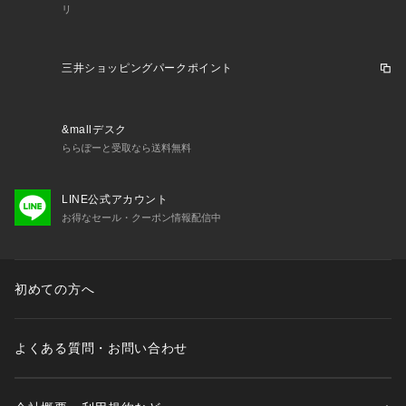
により、劣化などが生じる場合があります。☆※長時間日光に
リ
あたったり、摩擦、水漏れなどによる色落ちや色移りすること
があります。☆※お取り扱いの際は、商品やパッケージなどに
記載されている品質表示、アテンションタグ、ご使用上の注意
三井ショッピングパークポイント
事項などを必ずご確認下さい。☆※本来の目的以外にはご使用
にならないで下さい。☆※カメラやモニターの性質により、画
像と実物の色の違いがある場合がございますのでご理解願いま
&mallデスク
す。☆☆☆☆☆★検索キーワード★Nexta ネクスタ タブレット
ららぽーと受取なら送料無料
ケース ランドセル 通販 PCケース パソコンケース クッション 
大きく開く パソコンバッグ PC ケース PCバッグ
LINE公式アカウント
お得なセール・クーポン情報配信中
初めての方へ
よくある質問・お問い合わせ