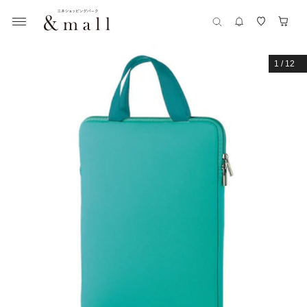
1
/
12