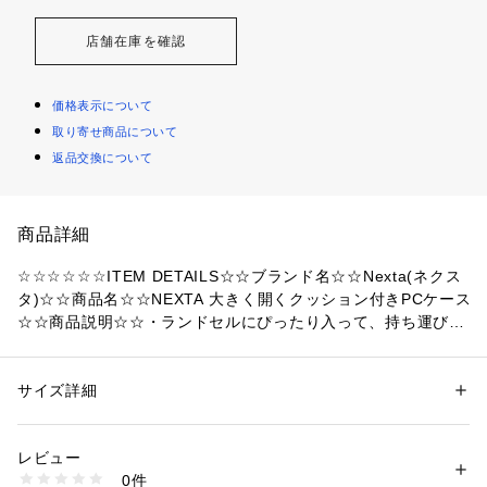
店舗在庫を確認
価格表示について
取り寄せ商品について
返品交換について
商品詳細
☆☆☆☆☆☆ITEM DETAILS☆☆ブランド名☆☆Nexta(ネクス
タ)☆☆商品名☆☆NEXTA 大きく開くクッション付きPCケース
☆☆商品説明☆☆・ランドセルにぴったり入って、持ち運びラ
クラク！「大きく開くクッション付きPCケース」が新登場。
☆11.6inchまでのノートPCやタブレットがすっぽりと収納で
きる、シンプルな縦型のPCケース。☆・開口部に大きく開くW
サイズ詳細
性別：
レディース
メンズ
ファスナーを採用し、機器の収納も取り出しもとっても楽ち
カテゴリー：
ファッション
 ＞ 
その他・クリーニング
 ＞ 
その他・クリーニ
ング
ん。☆・登下校時の持ち運びが安心！衝撃を吸収する厚手のク
レビュー
ッション素材が繊細なPC・タブレット端末の表面を優しく保
0件
護。☆・通学用バッグやランドセルにぴったり収納できるコン
商品番号：
4370000010248 
（モール）