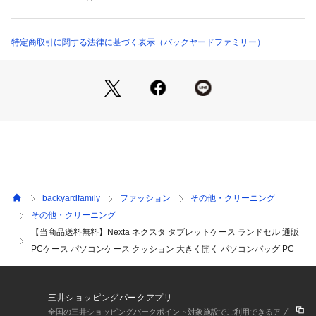
nextapccase （ショップ）
パクトなサイズ感。表面に凹凸のないフラット形状で、ランド
セルからの取り出しがスムーズ。（※一部のランドセルやバッ
グではサイズが合わない場合がございます。）☆・ランドセル
特定商取引に関する法律に基づく表示（バックヤードファミリー）
からサッと引き出せて、ケース単体でも持ち運びに便利な持ち
手ハンドル付き。☆・全国の児童・生徒1人に1台のPCと高速
ネットワークを整備する文部科学省の取り組み「GIGAスクー
ル構想」対応商品。小学校支給のタブレット端末の持ち運びに
オススメ。☆☆素材☆☆[本体]ポリエステル、ポリエーテル☆☆
生産国☆☆中国☆☆サイズ☆☆[縦]約33cm／[横]約24cm／[マ
チ]約2cm☆[持ち手]約25cm☆※サイズは当店計測の実寸サイズ
です。実際の商品ならびにメーカー表記サイズとは多少の誤差
が生じる場合がございます。あらかじめご了承ください。☆☆
重量☆☆約100g☆☆耐荷重☆☆2kg☆☆注意点☆☆※本製品は収
backyardfamily
ファッション
その他・クリーニング
納物の保護を保証するものではありません。落下などの衝撃に
その他・クリーニング
よる、破損・傷・紛失・データの消失につきましては、その責
【当商品送料無料】Nexta ネクスタ タブレットケース ランドセル 通販
任を負いかねますので、予めご了承ください。☆※開閉すると
きは、開口する側を上にしてください。逆さまの状態で開閉し
PCケース パソコンケース クッション 大きく開く パソコンバッグ PC
た場合、収納物が落下する恐れがあります。☆※汚れた場合は
布を水にひたし、固くしぼって軽くふき取り陰干しにして自然
乾燥させてください。☆※本製品ははっ水・防水仕様ではあり
三井ショッピングパークアプリ
ません。☆※年月の経過や空気中の湿度や紫外線、熱や汚れ等
全国の三井ショッピングパークポイント対象施設でご利用できるアプ