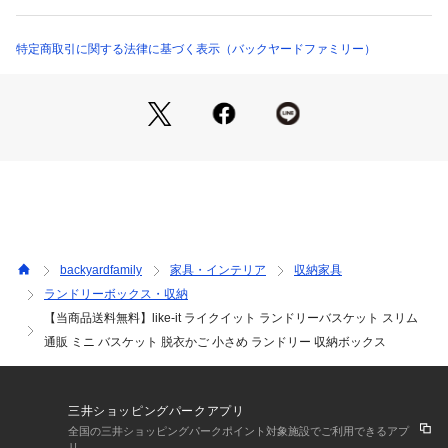
ないときには複数のカゴを上から重ねて、コンパクトにスタッ
キング収納も可能。☆・バスケットの素材にはサトウキビ由来
のバイオマスプラスチックを配合。環境にも暮らしにも優しい
特定商取引に関する法律に基づく表示（バックヤードファミリー）
エコ製品。☆・シンプルなフォルム、清潔感のあるモノトーン
のカラーリングがランドリースペースに素敵にマッチ。機能性
にもデザインにもこだわりたい方にオススメ。☆☆素材☆☆ポ
リエチレン☆☆生産国☆☆日本☆※カラー、サイズにより生産
国が異なる場合があります。☆☆サイズ☆☆[縦(持ち手含む)]約
26cm／[上部横幅]約39cm／[底部横幅]約32cm☆[奥行]約17cm
☆※サイズは当店計測の実寸サイズです。実際の商品ならびに
メーカー表記サイズとは多少の誤差が生じる場合がございま
す。あらかじめご了承ください。☆☆重量☆☆約338g☆☆注意
点☆☆※お取り扱いの際は、商品やパッケージなどに記載され
backyardfamily
家具・インテリア
収納家具
ている品質表示、アテンションタグ、ご使用上の注意事項など
ランドリーボックス・収納
を必ずご確認下さい。☆※本来の目的以外にはご使用にならな
【当商品送料無料】like-it ライクイット ランドリーバスケット スリム
いで下さい。☆※カメラやモニターの性質により、画像と実物
の色の違いがある場合がございますのでご理解願います。☆☆
通販 ミニ バスケット 脱衣かご 小さめ ランドリー 収納ボックス
☆☆☆★検索キーワード★like-it ライクイット ランドリーバス
ケット スリム 通販 ミニ バスケット 脱衣かご 小さめ ランドリ
ー 収納ボックス 洗濯かご かご
三井ショッピングパークアプリ
全国の三井ショッピングパークポイント対象施設でご利用できるアプ
リ