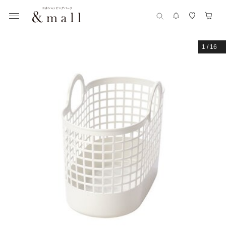
1
/
16