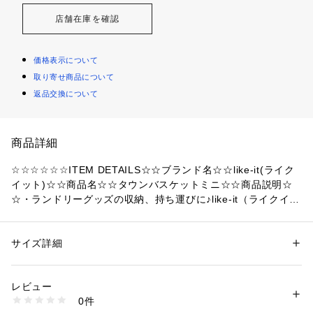
店舗在庫を確認
価格表示について
取り寄せ商品について
返品交換について
商品詳細
☆☆☆☆☆☆ITEM DETAILS☆☆ブランド名☆☆like-it(ライク
イット)☆☆商品名☆☆タウンバスケットミニ☆☆商品説明☆
☆・ランドリーグッズの収納、持ち運びに♪like-it（ライクイッ
ト）から、タウンバスケットミニが新登場。☆・洗濯用洗剤の
ボトルや浴室の掃除用品など、サニタリールームに雑多に並べ
てしまいがちなグッズ類をスッキリとひとまとめに。☆・柔軟
サイズ詳細
性別：
レディース
メンズ
性のあるポリエチレン素材なので、丸い持ち手ハンドルを片手
カテゴリー：
家具・インテリア
 ＞ 
収納家具
 ＞ 
ランドリーボックス・収納
でグッと引き寄せて掴めば、持ち運びもスムーズ。☆・底面は
レビュー
水平に仕上げてあり、安定感も抜群。おしゃれ着用洗剤や漂白
商品番号：
4370000010107 
（モール）
0件
剤のボトルなども横に倒さずに収納できるから安心♪☆・使わ
lbb16c （ショップ）