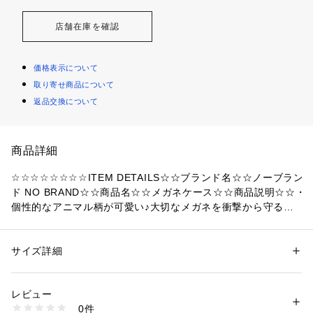
店舗在庫を確認
価格表示について
取り寄せ商品について
返品交換について
商品詳細
☆☆☆☆☆☆☆☆ITEM DETAILS☆☆ブランド名☆☆ノーブラン
ド NO BRAND☆☆商品名☆☆メガネケース☆☆商品説明☆☆・
個性的なアニマル柄が可愛い♪大切なメガネを衝撃から守る、
セミハードタイプのメガネケース。☆・フラップにはマグネッ
トが内蔵されていて、開閉が楽ちん♪頻繁にメガネを掛けたり
外したりする時も、スムーズに出し入れできて便利◎☆・ケー
サイズ詳細
性別：
レディース
メンズ
スの内側はメガネを傷から守ってくれる、柔らかな起毛仕上
カテゴリー：
ファッション
 ＞ 
ファッション雑貨
 ＞ 
メガネ・サングラス
げ。底部に鼻当て付きで、ケースの中でメガネがズレにくいの
レビュー
もポイント。☆・軽量で持ち運びしやすい小ぶりなサイズ感。
商品番号：
4370000008550 
（モール）
0件
バッグの中でもかさばらないのが嬉しい♪☆・ちょっとしたプ
pmeganecaseani （ショップ）