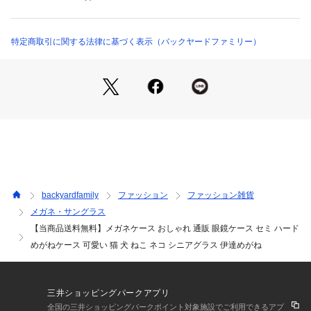
レゼントにもおすすめ。☆☆素材☆☆コットン・ポリエステル
など☆☆生産国☆☆中国☆☆サイズ☆☆[縦]約4cm／[横]約16cm
／[奥行]約7cm☆※サイズは当店計測の実寸サイズです。実際
特定商取引に関する法律に基づく表示（バックヤードファミリー）
の商品ならびにメーカー表記サイズとは多少の誤差が生じる場
合がございます。あらかじめご了承ください。☆☆重量☆☆約
57g☆☆注意点☆☆※磁気の影響を受けやすい物には近づけな
いでください。磁気カード、磁気テープ、磁気ディスク、精密
機器や電子医療機器など、特にペースメーカーには危険ですの
で絶対に近づけないでください。☆※カメラやモニターの性質
により、画像と実物の色の違いがある場合がございますのでご
理解願います。☆☆☆☆☆★検索キーワード★メガネケース お
しゃれ 通販 眼鏡ケース セミ ハード めがねケース 可愛い 猫
 犬 ねこ ネコ シニアグラス 伊達めがね レディース 大人 かわ
backyardfamily
ファッション
ファッション雑貨
いい グッズ
メガネ・サングラス
【当商品送料無料】メガネケース おしゃれ 通販 眼鏡ケース セミ ハード
めがねケース 可愛い 猫 犬 ねこ ネコ シニアグラス 伊達めがね
三井ショッピングパークアプリ
全国の三井ショッピングパークポイント対象施設でご利用できるアプ