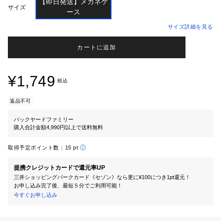
【即日発送】メガネケ

サイズ
サイズ詳細を見る
カートに追加
¥1,749
税込
返品不可
バックヤードファミリー
購入合計金額4,990円以上で送料無料
取得予定ポイント数：
15 pt
提携クレジットカードで還元率UP
三井ショッピングパークカード《セゾン》なら更に¥100につき1pt還元！
お申し込み完了後、最短５分でご利用可能！
今すぐお申し込み