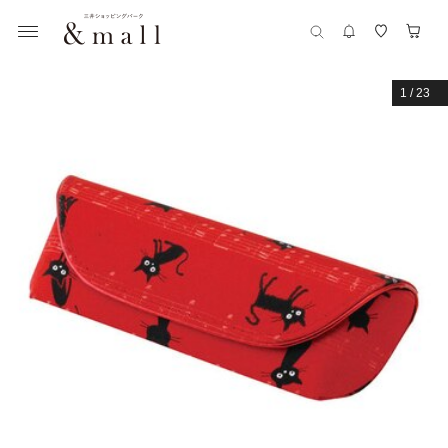
1
/
23