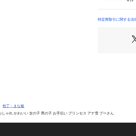
yax4024 （ショッ
物もラクラク♪☆
☆素材☆☆[本体・
り）☆[縁部]熱可
特定商取引に関する法
本☆☆サイズ☆☆[縦]
cm☆※サイズは
ズと多少の誤差が
さい。☆☆重量☆☆
熱温度☆[本体・ス
熱可塑性エラスト
理などにご使用に
くと、汚れが付き
べく早く食器用洗
乾かしてください
の良い所に保管し
はおやめください
イル洗剤は使用し
包丁・まな板
あります。☆※長
おしゃれ かわいい 女の子 男の子 お手伝い プリンセス アナ雪 プーさん
※火の側に置かな
鍋などをのせない
い所に保管してく
保管は避けてくだ