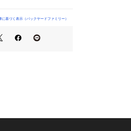
プ）
・両面使えるリバーシブルデザイン！☆
スタンド]ポリプロピレン（抗菌剤入
塑性エラストマー樹脂☆☆生産国☆☆日
律に基づく表示（バックヤードファミリー）
約26cm／[横]約19cm／[厚さ]約0.5
当店平置き実寸サイズです。実際のサイ
生じる場合がございます。ご了承くだ
約193g☆☆耐熱・耐冷効力☆☆・耐
タンド]ポリプロピレン：90度☆[縁部]
マー樹脂：90度☆☆注意点☆☆※魚料
なる時は、事前にまな板をぬらしてお
にくくなります。☆※ご使用後はなる
剤で汚れを落とし、水気を拭き取って
。☆※ご使用にならない時は、風通し
てください。☆※電子レンジのご使用
。☆※アルカリ性洗剤又はオレンジオ
ないでください。変質・変色の恐れが
時間水に浸け置かないでください。☆
いでください。変形します。☆※熱い
でください。☆※乳幼児の手の届かな
ださい。☆※高所や不安定な場所での
さい。☆※滑らない安定した場所でご