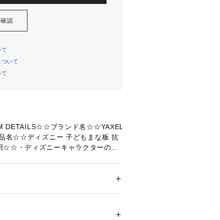
を確認
いて
について
いて
M DETAILS☆☆ブランド名☆☆YAXEL
商品名☆☆ディズニー 子どもまな板 抗
明☆☆・ディズニーキャラクターの絵
ども用のまな板！☆・薄型で軽いの
でも扱いやすい。また、上下の縁部が
れるので、安全に使うことができる。
メンズ
も立てられる、まな板スタンド付き。
貨
 ＞ 
キッチン用品･調理器具
 ＞ 
包丁・まな
込むだけで自立するので便利！☆・ま
部分とスタンドには、抗菌加工が施さ
的。☆・食洗機OKなので、ママの洗い
08201 
（モール）