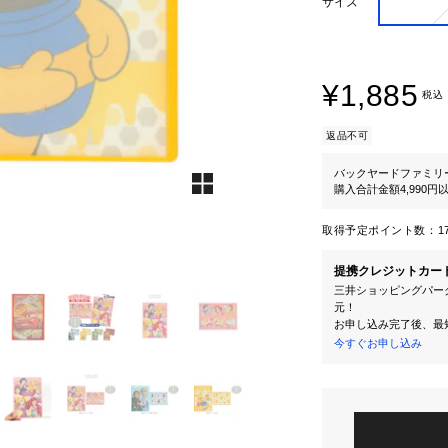
サイズ
¥1,885
税込
返品不可
バックヤードファミリ
購入合計金額4,990
取得予定ポイント数：
1
提携クレジットカー
三井ショッピングパーク
元！
お申し込み完了後、最
今すぐお申し込み