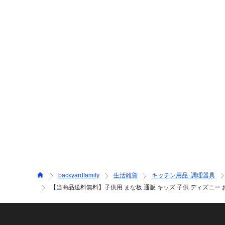
backyardfamily
生活雑貨
キッチン用品･調理器具
【当商品送料無料】子供用 まな板 通販 キッズ 子供 ディズニー 