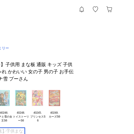
ミリー
】子供用 まな板 通販 キッズ 子供
れ かわいい 女の子 男の子 お手伝
ナ雪 プーさん
40246.

40248.

40245.

40249.

ナと雪の女

トイストーリ

プリンセスS

送】子供まな
