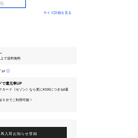
サイズ詳細を見る
ー
円以上で送料無料
7 pt
ドで還元率UP
カード《セゾン》なら更に¥100につき1pt還
短５分でご利用可能！
再入荷お知らせ登録