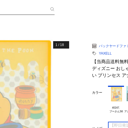
1
/
18
バックヤードファ
YAXELL
【当商品送料無料
ディズニー おしゃ
い プリンセス ア
カラー
40247.

ア
【即日発