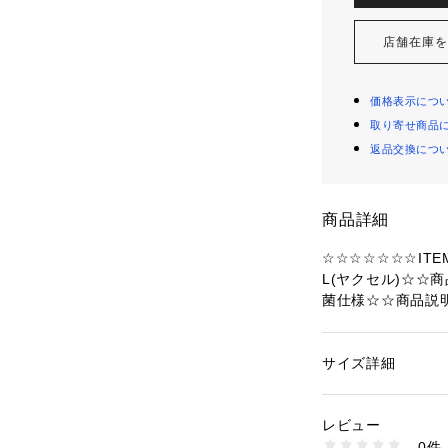
店舗在庫
価格表示につ
取り寄せ商品
返品交換につ
商品詳細
☆☆☆☆☆☆☆ITE
L(ヤクセル)☆☆
菌仕様☆☆商品説
柄がかわいい、子
で、小さなお子様
滑りを防止してく
サイズ詳細
性別：
レディース
☆・縦横どちらで
カテゴリー：
生活雑
板
溝にギュッと差し
レビュー
な板の縁部以外の
0件
れているから衛生
商品番号：
43700000