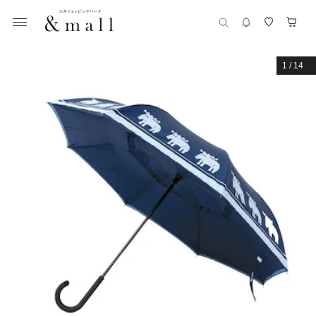
1
/
14