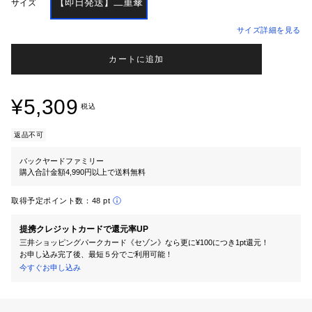
【即日発送】二重傘
サイズ
サイズ詳細を見る
カートに追加
¥5,309
税込
返品不可
バックヤードファミリー
購入合計金額4,990円以上で送料無料
取得予定ポイント数：
48 pt
提携クレジットカードで還元率UP
三井ショッピングパークカード《セゾン》なら更に¥100につき1pt還元！
お申し込み完了後、最短５分でご利用可能！
今すぐお申し込み