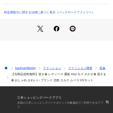
に気を遣うこともなく雨の日のストレスを軽減。☆・ベルトを
していない状態だと傘が自立するのでチョイ置きが出来て便利
♪☆・2重構造なので、傘骨が露出せず、髪の毛が挟まる心配が
特定商取引に関する法律に基づく表示（バックヤードファミリー）
ないのもうれしいポイント。☆・「moz」（モズ）は、インテ
リアメーカー「FARG＆FORM社」が手掛けるスウェーデン発
の北欧雑貨ブランド。可愛らしいエルク（ヘラジカ）のモチー
フがトレードマーク。☆☆素材☆☆[布地]ポリエステル100%☆
☆生産国☆☆中国☆☆サイズ☆☆[親骨の長さ]約61cm／[直径]
約108cm／[全長]約80cm☆※サイズは当店計測の実寸サイズで
す。実際の商品ならびにメーカー表記サイズとは多少の誤差が
生じる場合がございます。あらかじめご了承ください。☆☆重
量☆☆約474g☆☆注意点☆☆※製品には尖った部分がありま
す。常に周囲の安全を確認し、開閉してください。☆※傘を開
backyardfamily
ファッション
ファッション雑貨
長傘
く際は生地を十分にほぐしてからゆっくりと開けてください。
【当商品送料無料】逆さ傘 レディース 通販 moz モズ さかさ傘 逆さま
☆※手元や骨などが壊れたまま使用しないでください。☆※杖
傘 おしゃれ かわいい ブランド 北欧 エルク ムース UVカット
代わりに使用したり、振り回したり、投げたりしないでくださ
い。☆※傘は必ず手で持って使用してください。☆※強風の際
は破損の恐れがありますので使用しないでください。☆※車の
生地は色落ちする場合もありますので乾燥不十分のまま衣服な
三井ショッピングパークアプリ
どへの接触は避けてください。☆※ご使用後は陰干しして、十
全国の三井ショッピングパークポイント対象施設でご利用できるアプ
分に乾燥させてから次回お使いください。☆※二重傘の特性
リ
上、傘を閉じた状態では生地間の通気性が悪いので開いた状態