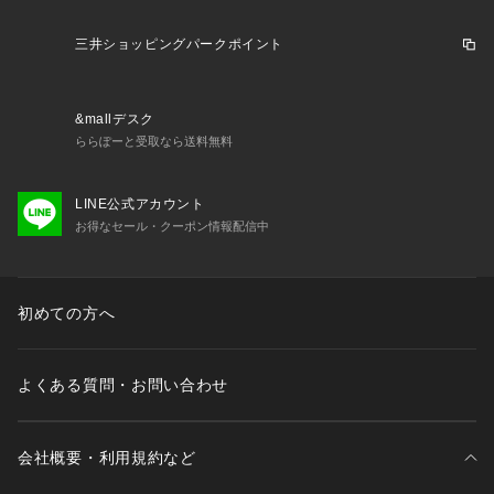
で陰干ししてください。☆※お子さまには保護者の方からご注
意ください。☆※扱水加工が施されていますが、使用頻度に比
三井ショッピングパークポイント
例して機能が低下することは避けられません。市販の防水スプ
レーなどでケアしていただくことをおすすめします。☆※カメ
ラやモニターの性質により、画像と実物の色の違いがある場合
&mallデスク
がございますのでご理解願います。☆☆☆☆☆★検索キーワー
ららぽーと受取なら送料無料
ド★逆さ傘 レディース 通販 moz モズ さかさ傘 逆さま傘 おし
ゃれ かわいい ブランド 北欧 エルク ムース UVカット 晴雨兼
LINE公式アカウント
用 逆さに開く二重傘
お得なセール・クーポン情報配信中
初めての方へ
よくある質問・お問い合わせ
会社概要・利用規約など