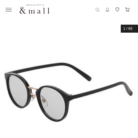
1
/
98