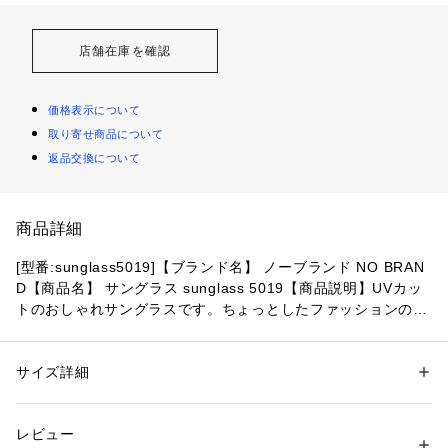
店舗在庫を確認
価格表示について
取り寄せ商品について
返品交換について
商品詳細
[型番:sunglass5019]【ブランド名】 ノーブランド NO BRAN
D【商品名】 サングラス sunglass 5019【商品説明】UVカッ
トのおしゃれサングラスです。ちょっとしたファッションのア
クセントにも、フレームがスタイリッシュなブラック、ブラウ
ンを基調としており、様々なスタイルにもフィットするサング
ラスです【素材】プラスチック【生産国】 中国【サイズ】[縦]
サイズ詳細
性別：
レディース
メンズ
約5cm [横]約14cm [つる]約14cm※サイズは当店平置き実寸サ
カテゴリー：
ファッション
 ＞ 
ファッション雑貨
 ＞ 
メガネ・サングラス
素材：プラスチック
イズです。実際の商品とは多少の誤差が生じる場合がございま
生産国：中国
レビュー
す。あらかじめご了承ください。【重量】約24g【注意点】※
商品番号：
4370000005203 
（モール）