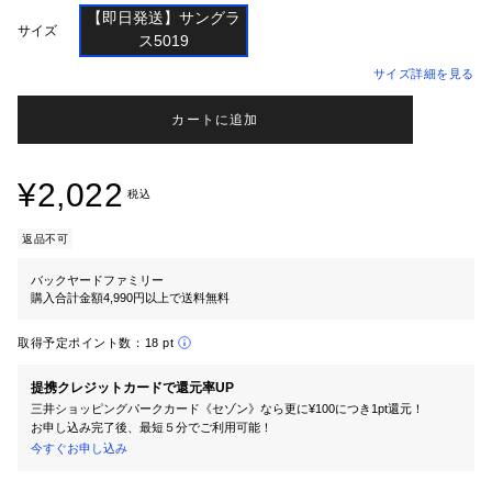
【即日発送】サングラ

サイズ
サイズ詳細を見る
カートに追加
¥2,022
税込
返品不可
バックヤードファミリー
購入合計金額4,990円以上で送料無料
取得予定ポイント数：
18 pt
提携クレジットカードで還元率UP
三井ショッピングパークカード《セゾン》なら更に¥100につき1pt還元！
お申し込み完了後、最短５分でご利用可能！
今すぐお申し込み