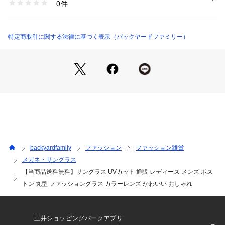
0件
カメラやモニターの性質により、画像と実物の色の違いがある
sunglass5019 （ショップ）
場合がございますのでご理解願います☆☆☆★検索キーワード
★サングラス UVカット 通販 レディース メンズ ボストン 丸型 
ファッショングラス カラーレンズ かわいい おしゃれ UV99%
特定商取引に関する法律に基づく表示（バックヤードファミリー）
カット 紫外線カット
backyardfamily
ファッション
ファッション雑貨
メガネ・サングラス
【当商品送料無料】サングラス UVカット 通販 レディース メンズ ボス
トン 丸型 ファッショングラス カラーレンズ かわいい おしゃれ
三井ショッピングパークアプリ