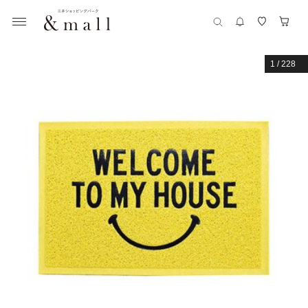
1
/
228