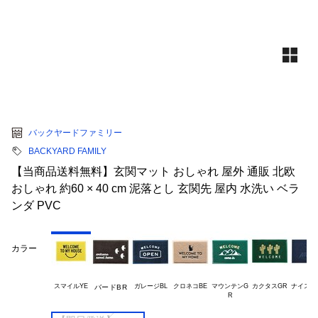
バックヤードファミリー
BACKYARD FAMILY
【当商品送料無料】玄関マット おしゃれ 屋外 通販 北欧
おしゃれ 約60 × 40 cm 泥落とし 玄関先 屋内 水洗い ベラ
ンダ PVC
カラー
スマイルYE
ガレージBL
クロネコBE
マウンテンG

カクタスGR
ナイスデイ
バードBR