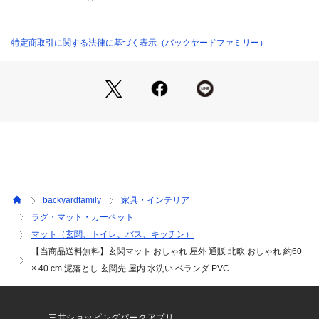
pvcmat （ショップ）
願います☆☆☆★検索キーワード★玄関マット おしゃれ 屋外
 通販 北欧 おしゃれ 約60 × 40 cm 泥落とし 玄関先 屋内 水洗
い ベランダ PVC エントランスマット ドアマット
特定商取引に関する法律に基づく表示（バックヤードファミリー）
backyardfamily
家具・インテリア
ラグ・マット・カーペット
マット（玄関、トイレ、バス、キッチン）
【当商品送料無料】玄関マット おしゃれ 屋外 通販 北欧 おしゃれ 約60
× 40 cm 泥落とし 玄関先 屋内 水洗い ベランダ PVC
三井ショッピングパークアプリ