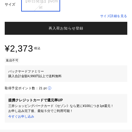
【即日発送】pvcm

サイズ
サイズ詳細を見る
再入荷お知らせ登録
¥2,373
税込
返品不可
バックヤードファミリー
購入合計金額4,990円以上で送料無料
取得予定ポイント数：
21 pt
提携クレジットカードで還元率UP
三井ショッピングパークカード《セゾン》なら更に¥100につき1pt還元！
お申し込み完了後、最短５分でご利用可能！
今すぐお申し込み