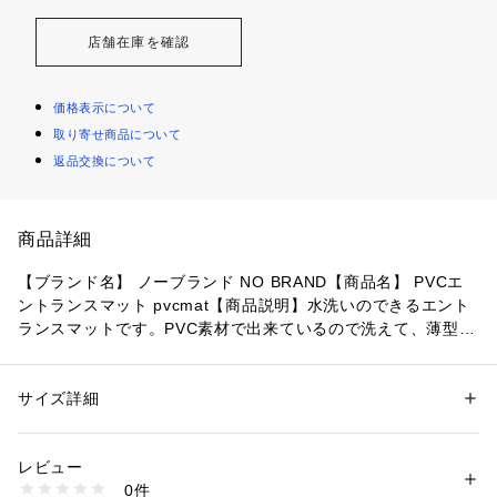
店舗在庫を確認
価格表示について
取り寄せ商品について
返品交換について
商品詳細
【ブランド名】 ノーブランド NO BRAND【商品名】 PVCエ
ントランスマット pvcmat【商品説明】水洗いのできるエント
ランスマットです。PVC素材で出来ているので洗えて、薄型で
かさばらず置き場所を選びません。カラー、種類も豊富で、玄
関をおしゃれに彩るアイテムです【素材】PVC【生産国】 中
国【サイズ】[横]約60cm [縦]約40cm [厚さ]約1cm※サイズは
サイズ詳細
性別：
レディース
メンズ
当店平置き実寸サイズです。実際の商品とは多少の誤差が生じ
カテゴリー：
家具・インテリア
 ＞ 
ラグ・マット・カーペット
 ＞ 
マット
（玄関、トイレ、バス、キッチン）
る場合がございます。あらかじめご了承ください。【重量】
素材：PVC
レビュー
[シロクマ]約821g【注意点】※カメラやモニターの性質によ
生産国：中国
0件
り、画像と実物の色の違いがある場合がございますのでご理解
商品番号：
4370000003954 
（モール）