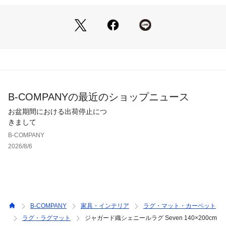
戴しております。

予めご了承ください。

軒先渡し、完成品

【お手入れについて】

頃のお手入れは掃除機などでゴミやほこりを取り除き、汚れた
際には即座に拭き取ってください。

ご家庭での水洗いはご遠慮ください。

B-COMPANYの最近のショップニュース
メンテナンスの際に使用する洗剤は中性洗剤をご使用くださ
い。

お盆期間における出荷停止につ
それ以外の洗剤を使用すると、パイルが変褪色する恐れがあり
きまして
ます。

B-COMPANY
汚れがひどくなった場合、クリーニング店など専門業者にご相
2026/8/6
談ください。

湿った状態で長時間重ね合わせると移染することがございます
のでご注意ください。

直射日光が当たる場所でご使用する場合は、パイルが変褪色し
たりパイルが抜けやすくなったりすることがあります。

カーテンやブラインド越しのご使用をおすすめします。

B-COMPANY
家具・インテリア
ラグ・マット・カーペット
ラグ・ラグマット
ジャガード織シェニールラグ Seven 140×200cm
PCモニター、スマートフォンの機種により、実際と色の見え