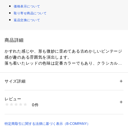
価格表示について
取り寄せ商品について
返品交換について
商品詳細
かすれた感じや、形も微妙に歪めてある古めかしいビンテージ
感が趣のある雰囲気を演出します。

落ち着いたレッドの色味は定番カラーでもあり、クラシカルな
懐かしさも醸し出してくれます。

ジャガード織のNewタイプラグです。

サイズ詳細
性別：
レディース
メンズ
【ご配送についてのご確認事項】

カテゴリー：
家具・インテリア
 ＞ 
ラグ・マット・カーペット
 ＞ 
ラグ・ラ
グマット
・こちらの商品はご注文から1週間前後でのお届けとなりま
タグ：
カーペット
ラグ
レビュー
す。

素材：ポリエステル 100% (シェニール糸)
0件
・基本的に配送時間は午前（9～12時）と午後（12～18時）の
生産国：トルコ
洗濯：水洗い不可
2便となります。

※詳しい洗濯方法については、商品の品質表示タグをご覧ください
・ゴールデンウィークや年末年始などの長期休暇の際は、出荷
商品番号：
4350000000917 
（モール）
をお休みさせて頂いておりますため、通常よりもお日にちを頂
特定商取引に関する法律に基づく表示（B-COMPANY）
dp-CV-Seven140190 （ショップ）