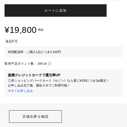
カートに追加
¥19,800
税込
返品不可
特別配送料：ご購入1点につき2,420円
取得予定ポイント数：
180 pt
提携クレジットカードで還元率UP
三井ショッピングパークカード《セゾン》なら更に¥100につき1pt還元！
お申し込み完了後、最短５分でご利用可能！
今すぐお申し込み
店舗在庫を確認