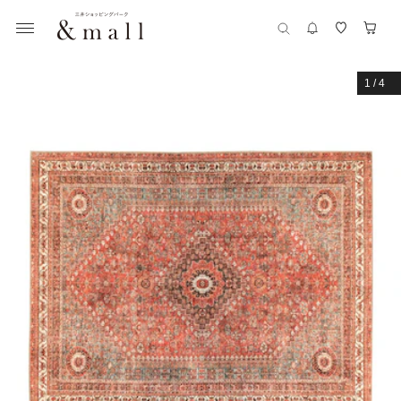
1
/
4