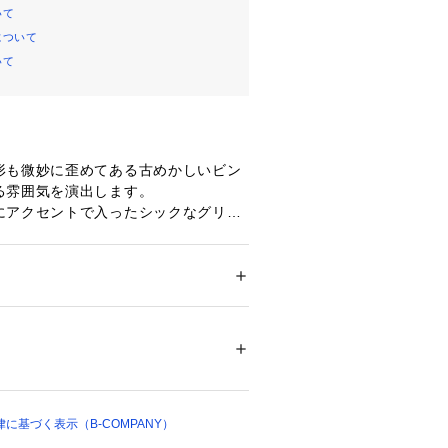
いて
について
いて
形も微妙に歪めてある古めかしいビン
雰囲気を演出します。

にアクセントで入ったシックなグリー
クラシカルで重厚感のある印象。

wタイプラグです。

メンズ
ご確認事項】

インテリア
 ＞ 
ラグ・マット・カーペット
 ＞ 
ご注文から1週間前後でのお届けとな
ラグ
00% (シェニール糸)
は午前（9～12時）と午後（12～18
す。

ついては、商品の品質表示タグをご覧くださ
ークや年末年始などの長期休暇の際
させて頂いておりますため、通常より
に基づく表示（B-COMPANY）
00916 
（モール）
90 （ショップ）
ております。
