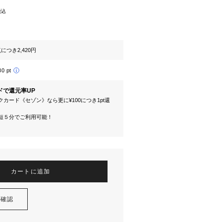
税込
つき2,420円
80 pt
ドで還元率UP
カード《セゾン》なら更に¥100につき1pt還
短５分でご利用可能！
カートに追加
を確認