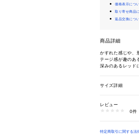
価格表示につ
取り寄せ商品
返品交換につ
商品詳細
かすれた感じや、
テージ感が趣のある
深みのあるレッド
ンの組み合わせが
ジャガード織のNe
サイズ詳細
性別：
レディース
【ご配送についての
カテゴリー：
家具・
ラグ・ラグマット
・こちらの商品は
タグ：
カーペット
レビュー
ります。

素材：ポリエステル 1
0件
・基本的に配送時間
生産国：トルコ
洗濯：水洗い不可
時）の2便となりま
※詳しい洗濯方法に
・ゴールデンウィ
い
は、出荷をお休み
特定商取引に関する法律
商品番号：
43500000
dp-CV-Five1401
もお日にちを頂戴し