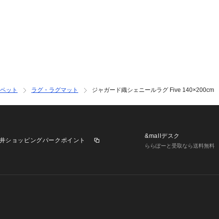
PCモニター、ス
見え方が異なる場
ペット
ラグ・ラグマット
ジャガード織シェニールラグ Five 140×200cm
&mallデスク
井ショッピングパークポイント
ららぽーと受取なら送料無料