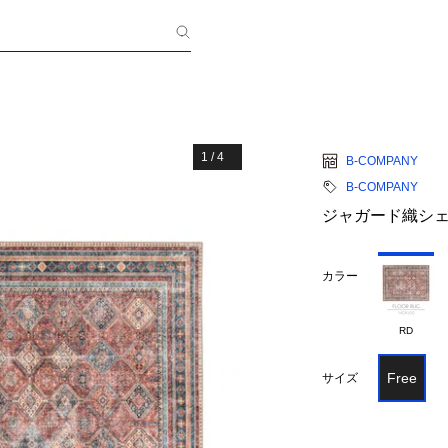
1
/
4
B-COMPANY
B-COMPANY
ジャガード織シェニー
カラー
RD
Free
サイズ