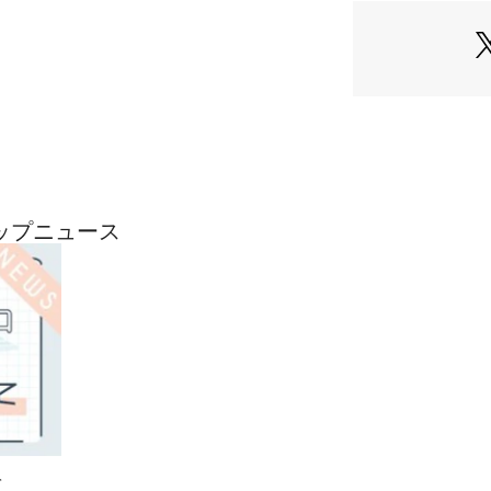
予めご了承ください
軒先渡し、完成品

【お手入れについて
頃のお手入れは掃
汚れた際には即座に
ご家庭での水洗いは
メンテナンスの際
ださい。

ョップニュース
それ以外の洗剤を
があります。

汚れがひどくなっ
にご相談ください。
湿った状態で長時
いますのでご注意く
直射日光が当たる
褪色したりパイル
ます。

カーテンやブライ
て