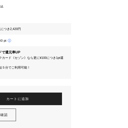
税込
つき2,420円
80 pt
ドで還元率UP
カード《セゾン》なら更に¥100につき1pt還
短５分でご利用可能！
カートに追加
を確認