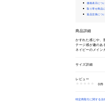
価格表示につ
取り寄せ商品
返品交換につ
商品詳細
かすれた感じや、
テージ感が趣のある
ネイビーのメイン
せがクラシカルで上
ジャガード織のNe
サイズ詳細
性別：
レディース
【ご配送についての
カテゴリー：
家具・
ラグ・ラグマット
・こちらの商品は
タグ：
カーペット
レビュー
ります。

素材：ポリエステル 1
0件
・基本的に配送時間
生産国：トルコ
洗濯：水洗い不可
時）の2便となりま
※詳しい洗濯方法に
・ゴールデンウィ
い
は、出荷をお休み
特定商取引に関する法律
商品番号：
43500000
dp-CV-Zero1401
もお日にちを頂戴し