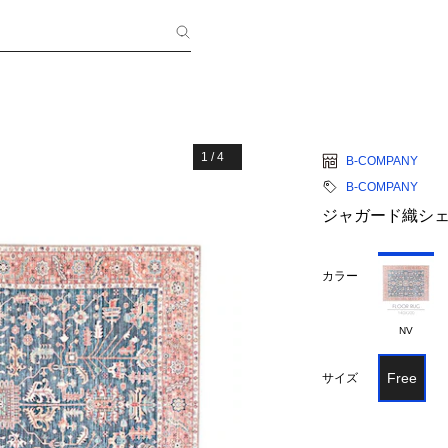
1
/
4
B-COMPANY
B-COMPANY
ジャガード織シェニー
カラー
NV
Free
サイズ