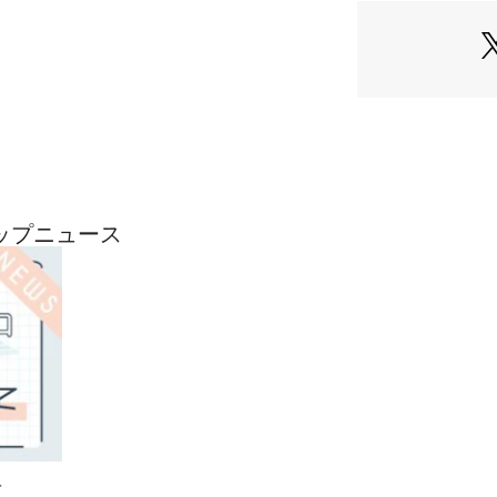
予めご了承ください
軒先渡し、完成品

【お手入れについて
頃のお手入れは掃
汚れた際には即座に
ご家庭での水洗いは
メンテナンスの際
ださい。

ョップニュース
それ以外の洗剤を
があります。

汚れがひどくなっ
にご相談ください。
湿った状態で長時
いますのでご注意く
直射日光が当たる
褪色したりパイル
ます。

カーテンやブライ
て