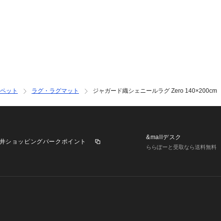
PCモニター、ス
ペット
ラグ・ラグマット
ジャガード織シェニールラグ Zero 140×200cm
&mallデスク
井ショッピングパークポイント
ららぽーと受取なら送料無料