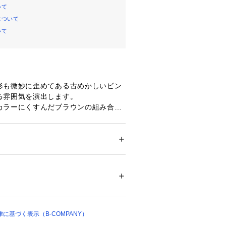
いて
について
いて
形も微妙に歪めてある古めかしいビン
雰囲気を演出します。

カラーにくすんだブラウンの組み合わ
品な印象に。

wタイプラグです。

メンズ
ご確認事項】

インテリア
 ＞ 
ラグ・マット・カーペット
 ＞ 
ご注文から1週間前後でのお届けとな
ラグ
00% (シェニール糸)
は午前（9～12時）と午後（12～18
す。

ついては、商品の品質表示タグをご覧くださ
ークや年末年始などの長期休暇の際
させて頂いておりますため、通常より
に基づく表示（B-COMPANY）
00914 
（モール）
90 （ショップ）
ております。
