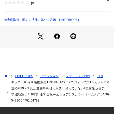
0件
商品番号：
4340000001668 
（モール）
LD-KPSN-55T （ショップ）
【落ち着いたニュアンスカラー＆ナチュラルな木製の手元】

ニュアンスカラーと木製の手元がシンプルで大人っぽいデザイ
ン。高学年になっても使いやすく、長くお使いいただけます。

特定商取引に関する法律に基づく表示（LINE DROPS）
【高い品質の商品】

弊社商品はお客様に高品質の商品をお届けできるよう、工場・
倉庫などだけでなく、外部の検査機関に生地検査・製品検査を
依頼しており、遮熱遮光や撥水機能などは検査にて実証された
ものだけを謳っております。

これらの品質や安全面もあり、一部商品は百貨店様などでもお
取り扱いいただいております。
LINEDROPS
ファッション
ファッション雑貨
日傘
キッズ日傘 長傘 晴雨兼用 LINEDROPS 55cm ジャンプ式 UVカット率＆
遮光率99.9％以上 遮熱効果 はっ水加工 尖っていないT型露先 反射テー
プ 透明窓つき 8本骨 通学 合板手元 ニュアンスカラー ネームタグ 54789
54790 54791 54792