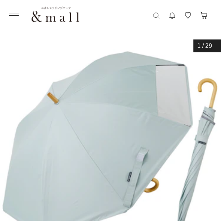
1
/
29