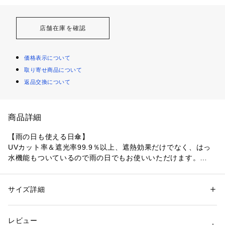
店舗在庫を確認
価格表示について
取り寄せ商品について
返品交換について
商品詳細
【雨の日も使える日傘】

UVカット率＆遮光率99.9％以上、遮熱効果だけでなく、はっ
水機能もついているので雨の日でもお使いいただけます。

【安心設計で通学にオススメ】

広げた傘の先端がとがっていないので、周りに人が多い場所で
サイズ詳細
性別：
キッズ・ベビー
も安心してお使いいただけます。

カテゴリー：
ファッション
 ＞ 
ファッション雑貨
 ＞ 
日傘
素材：ポリエステル100%、裏面ポリウレタンコーティング、透明部分ポ
また、前が見やすい透明窓や暗い道で光を反射するテープつき
リエチレン・EVA樹脂
レビュー
で、通学時のお子さまの安全に配慮した設計です。

生産国：中国