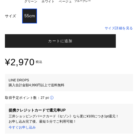
ブルーグレー
グリーン
ホワイト
ベージュ
55cm
サイズ
サイズ詳細を見る
カートに追加
¥2,970
税込
LINE DROPS
購入合計金額4,990円以上で送料無料
取得予定ポイント数：
27 pt
提携クレジットカードで還元率UP
三井ショッピングパークカード《セゾン》なら更に¥100につき1pt還元！
お申し込み完了後、最短５分でご利用可能！
今すぐお申し込み