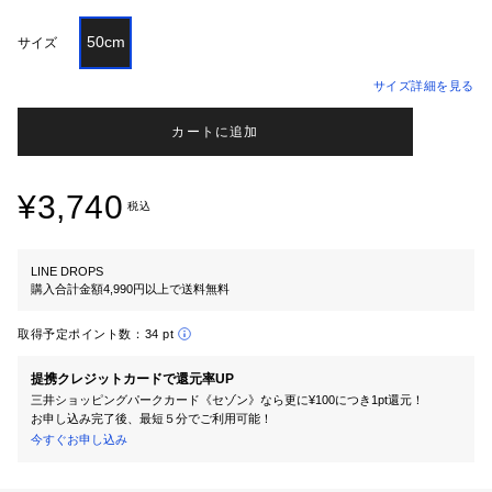
50cm
サイズ
サイズ詳細を見る
カートに追加
¥3,740
税込
LINE DROPS
購入合計金額4,990円以上で送料無料
取得予定ポイント数：
34 pt
提携クレジットカードで還元率UP
三井ショッピングパークカード《セゾン》なら更に¥100につき1pt還元！
お申し込み完了後、最短５分でご利用可能！
今すぐお申し込み