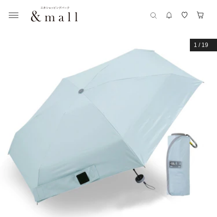
1
/
19