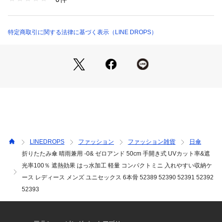
す。

【入れやすい収納ケース】

特定商取引に関する法律に基づく表示（LINE DROPS）
収納ケースの間口が大きく開くので、傘の出し入れもスムーズ
です。急いでいるときも、ささっと畳んで入れやすい収納ケー
スです。

また、カラビナ付きなので、カバンに取り付けることも可能で
す。

【高い品質の商品】

弊社商品はお客様に高品質の商品をお届けできるよう、工場・
倉庫などだけでなく、外部の検査機関に生地検査・製品検査を
依頼しており、遮熱遮光や撥水機能などは検査にて実証された
LINEDROPS
ファッション
ファッション雑貨
日傘
ものだけを謳っております。

折りたたみ傘 晴雨兼用 -0& ゼロアンド 50cm 手開き式 UVカット率&遮
これらの品質や安全面もあり、一部商品は百貨店様などでもお
光率100％ 遮熱効果 はっ水加工 軽量 コンパクトミニ 入れやすい収納ケ
取り扱いいただいております。
ース レディース メンズ ユニセックス 6本骨 52389 52390 52391 52392
52393