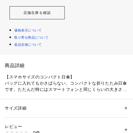
店舗在庫を確認
価格表示について
取り寄せ商品について
返品交換について
商品詳細
【スマホサイズのコンパクト日傘】

バッグに入れてもかさばらない、コンパクトな折りたたみ日傘
です。たたんだ時にはスマートフォンと同じくらいの大きさに
なるので、ポシェットやズボンのポケットにも入ります。毎日
持ち歩いても負担が少ないのがポイント。

サイズ詳細
性別：
レディース
メンズ
【雨の日も使える晴雨兼用日傘)】

カテゴリー：
ファッション
 ＞ 
ファッション雑貨
 ＞ 
日傘
素材：ポリエステル100％、裏面ポリウレタンコーティング
裏側コーティングでUVカット率と遮光率は100％。遮熱効果の
生産国：中国
レビュー
ある、高機能タイプの日傘です。日傘としてだけでなく、生地
商品番号：
4340000001654 
（モール）
0件
にははっ水加工が施されており、雨の日でもご利用いただけま
LDB-CM50PM3 （ショップ）