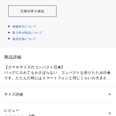
店舗在庫を確認
価格表示について
取り寄せ商品について
返品交換について
商品詳細
【スマホサイズのコンパクト日傘】

バッグに入れてもかさばらない、コンパクトな折りたたみ日傘
です。たたんだ時にはスマートフォンと同じくらいの大きさに
なるので、ポシェットやズボンのポケットにも入ります。毎日
持ち歩いても負担が少ないのがポイント。

サイズ詳細
性別：
レディース
メンズ
【雨の日も使える晴雨兼用日傘)】

カテゴリー：
ファッション
 ＞ 
ファッション雑貨
 ＞ 
日傘
素材：ポリエステル100％、裏面ポリウレタンコーティング
裏側コーティングでUVカット率と遮光率は100％。遮熱効果の
生産国：中国
レビュー
ある、高機能タイプの日傘です。日傘としてだけでなく、生地
商品番号：
4340000001654 
（モール）
0件
にははっ水加工が施されており、雨の日でもご利用いただけま
LDB-CM50PM3 （ショップ）