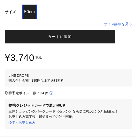
50cm
サイズ
サイズ詳細を見る
カートに追加
¥3,740
税込
LINE DROPS
購入合計金額4,990円以上で送料無料
取得予定ポイント数：
34 pt
提携クレジットカードで還元率UP
三井ショッピングパークカード《セゾン》なら更に¥100につき1pt還元！
お申し込み完了後、最短５分でご利用可能！
今すぐお申し込み