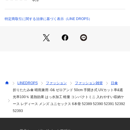
す。

【入れやすい収納ケース】

特定商取引に関する法律に基づく表示（LINE DROPS）
収納ケースの間口が大きく開くので、傘の出し入れもスムーズ
です。急いでいるときも、ささっと畳んで入れやすい収納ケー
スです。

また、カラビナ付きなので、カバンに取り付けることも可能で
す。

【高い品質の商品】

弊社商品はお客様に高品質の商品をお届けできるよう、工場・
倉庫などだけでなく、外部の検査機関に生地検査・製品検査を
依頼しており、遮熱遮光や撥水機能などは検査にて実証された
LINEDROPS
ファッション
ファッション雑貨
日傘
ものだけを謳っております。

折りたたみ傘 晴雨兼用 -0& ゼロアンド 50cm 手開き式 UVカット率&遮
これらの品質や安全面もあり、一部商品は百貨店様などでもお
光率100％ 遮熱効果 はっ水加工 軽量 コンパクトミニ 入れやすい収納ケ
取り扱いいただいております。
ース レディース メンズ ユニセックス 6本骨 52389 52390 52391 52392
52393