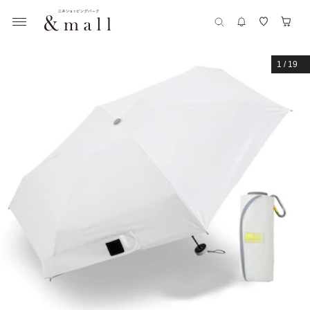
1
/
19