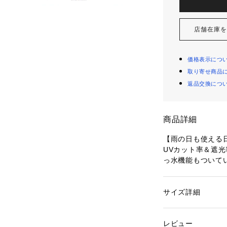
店舗在庫
価格表示につ
取り寄せ商品
返品交換につ
商品詳細
【雨の日も使える日
UVカット率＆遮光
っ水機能もついて
ます。

【安心設計で通学に
サイズ詳細
性別：
キッズ・ベビ
先端が飛び出して
カテゴリー：
ファッ
素材：ポリエステル
や、反射テープつ
部分ポリエチレン・E
レビュー
た設計になっていま
生産国：中国