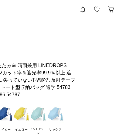
たみ傘 晴雨兼用 LINEDROPS
UVカット率＆遮光率99.9％以上 遮
工 尖っていないT型露先 反射テープ
 トート型収納バッグ 通学 54783
86 54787
ミントグリー

ネイビー
イエロー
サックス