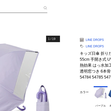
1
/
19
LINE DROPS
LINE DROPS
キッズ日傘 折りた
55cm 手開き式 
熱効果 はっ水加
透明窓つき 6本骨
54784 54785 547
カラー
パープル