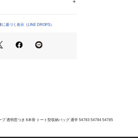
01642 
（モール）
ショップ）
けやすい】

りやすく、フックなどにひっかけてお
基づく表示（LINE DROPS）
グ型の収納ケースは間口が広げられる
のが難しいお子さまにもオススメで


に高品質の商品をお届けできるよう、
けでなく、外部の検査機関に生地検
頼しており、遮熱遮光や撥水機能など
れたものだけを謳っております。

全面もあり、一部商品は百貨店様など
ただいております。
透明窓つき 6本骨 トート型収納バッグ 通学 54783 54784 54785