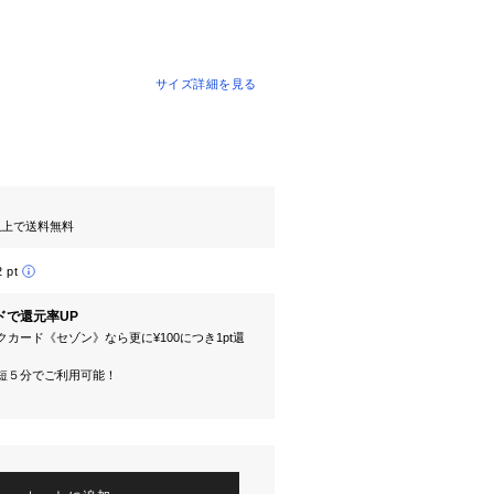
サイズ詳細を見る
円以上で送料無料
2 pt
ドで還元率UP
カード《セゾン》なら更に¥100につき1pt還
短５分でご利用可能！