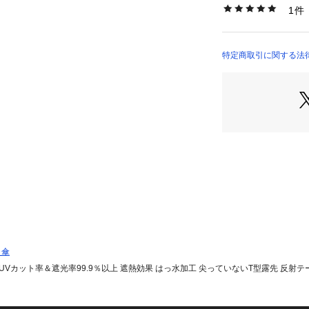
1件
商品番号：
43400000
LD-KPS-55MT （
【使いやすく、片付
J型の持ち手は握
けるので便利。

特定商取引に関する法律に
また、トートバッ
ので、傘をたたむ
す。

【高い品質の商品】
弊社商品はお客様
工場・倉庫などだ
査・製品検査を依
は検査にて実証さ
これらの品質や安
でもお取り扱いい
日傘
 UVカット率＆遮光率99.9％以上 遮熱効果 はっ水加工 尖っていないT型露先 反射テープ 