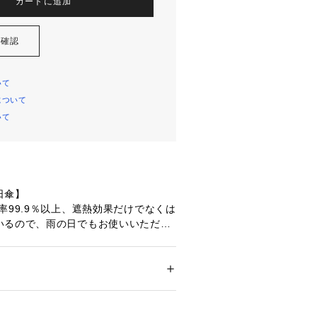
カートに追加
を確認
いて
について
いて
傘】

率99.9％以上、遮熱効果だけでなくは
いるので、雨の日でもお使いいただけ
オススメ】

ー
いない露先、視界を確保できる透明窓
ション
 ＞ 
ファッション雑貨
 ＞ 
日傘
100%、裏面ポリウレタンコーティング、透明
きで通学時のお子さまの安全に配慮し
VA樹脂
す。
