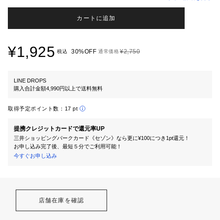
カートに追加
¥1,925
30%OFF
¥2,750
税込
通常価格
LINE DROPS
購入合計金額4,990円以上で送料無料
取得予定ポイント数：
17 pt
提携クレジットカードで還元率UP
三井ショッピングパークカード《セゾン》なら更に¥100につき1pt還元！
お申し込み完了後、最短５分でご利用可能！
今すぐお申し込み
店舗在庫を確認