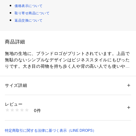
価格表示について
取り寄せ商品について
返品交換について
商品詳細
無地の生地に、ブランドロゴがプリントされています。上品で
無駄のないシンプルなデザインはビジネススタイルにもぴった
りです。大き目の荷物を持ち歩く人や背の高い人でも使いやす
いサイズが魅力。
サイズ詳細
性別：
メンズ
カテゴリー：
ファッション
 ＞ 
ファッション雑貨
 ＞ 
日傘
素材：ﾎﾟﾘｴｽﾃﾙ100% 裏面ﾎﾟﾘｳﾚﾀﾝｺｰﾃｨﾝｸﾞ
生産国：中国
レビュー
商品番号：
4340000001250 
（モール）
0件
4547128711310 （ショップ）
特定商取引に関する法律に基づく表示（LINE DROPS）