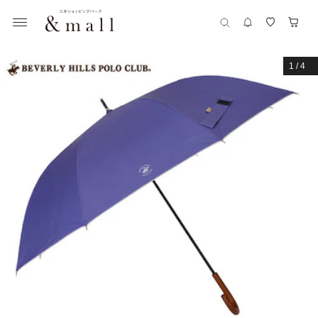
1
/
4