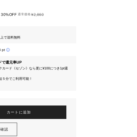
30%OFF
通常価格
¥2,860
円以上で送料無料
8 pt
ドで還元率UP
カード《セゾン》なら更に¥100につき1pt還
短５分でご利用可能！
カートに追加
を確認