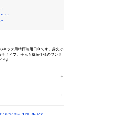
いて
について
いて
OLIVEのキッズ用晴雨兼用日傘です。露先が
安全タイプ。手元も抗菌仕様のワンタ
プです。
ー
ション
 ＞ 
ファッション雑貨
 ＞ 
日傘
 裏面黒ﾎﾟﾘｳﾚﾀﾝｺｰﾃｨﾝｸﾞ　透明部分:ﾎﾟﾘｴﾁﾚ
01123 
（モール）
 （ショップ）
基づく表示（LINE DROPS）