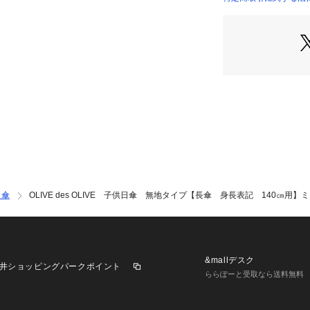
日傘
OLIVE des OLIVE 子供日傘 無地タイプ【長傘 身長表記 140㎝用】
&mallデスク
井ショッピングパークポイント
ららぽーと受取なら送料無料