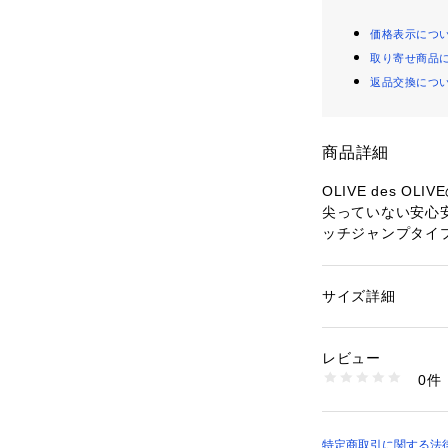
価格表示につ
取り寄せ商品
返品交換につ
商品詳細
OLIVE des 
尖っていない安心
ッチジャンプタイ
サイズ詳細
性別：
キッズ・ベビ
カテゴリー：
ファッ
素材：ﾎﾟﾘｴｽﾃﾙ100%
ﾝ・EVA樹脂
レビュー
生産国：中国
0件
商品番号：
43400000
4547128709799
特定商取引に関する法律に