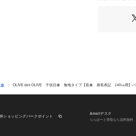
日傘
OLIVE des OLIVE 子供日傘 無地タイプ【長傘 身長表記 140㎝用】
&mallデスク
井ショッピングパークポイント
ららぽーと受取なら送料無料