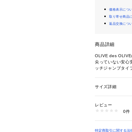
価格表示につ
取り寄せ商品
返品交換につ
商品詳細
OLIVE des 
尖っていない安心
ッチジャンプタイ
サイズ詳細
性別：
キッズ・ベビ
カテゴリー：
ファッ
素材：ﾎﾟﾘｴｽﾃﾙ100%
ﾝ・EVA樹脂
レビュー
生産国：中国
0件
商品番号：
43400000
4547128709768
特定商取引に関する法律に