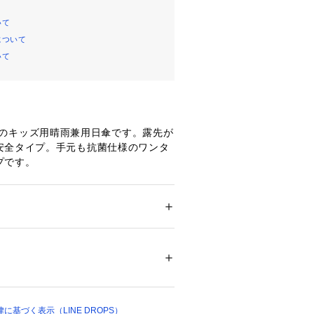
いて
について
いて
OLIVEのキッズ用晴雨兼用日傘です。露先が
安全タイプ。手元も抗菌仕様のワンタ
プです。
ー
ション
 ＞ 
ファッション雑貨
 ＞ 
日傘
 裏面黒ﾎﾟﾘｳﾚﾀﾝｺｰﾃｨﾝｸﾞ　透明部分:ﾎﾟﾘｴﾁﾚ
01120 
（モール）
 （ショップ）
基づく表示（LINE DROPS）