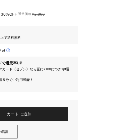
30%OFF
通常価格
¥2,860
円以上で送料無料
8 pt
ドで還元率UP
カード《セゾン》なら更に¥100につき1pt還
短５分でご利用可能！
カートに追加
を確認