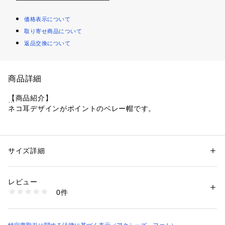
価格表示について
取り寄せ商品について
返品交換について
商品詳細
【商品紹介】
ネコ耳デザインがポイントのベレー帽です。
【デザイン】
ベーシックカラーのすっきりとしたベレーに、ほんの少し遊び
心をプラスしたネコ耳デザイン。
サイズ詳細
性別：
レディース
立体的なフォルムで、コーディネートにアクセントを添えてく
カテゴリー：
ファッション
 ＞ 
帽子・ヘアアクセサリー
 ＞ 
ハット
素材：本体:綿100%、別布:ポリエステル97%、 :ナイロン3%
れるアイテムです。
生産国：中国製
レビュー
通気性の良い綿素材を使用しているのも嬉しいポイント。
商品番号：
4320000009903 
（モール）
0件
内側の紐を引っ張ると、サイズ調節が可能です。
IP632X36 （ショップ）