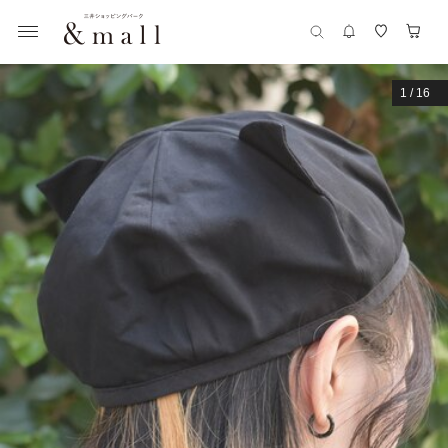
1
/
16