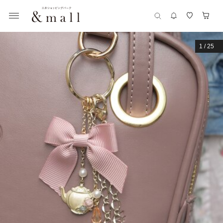
1
/
25