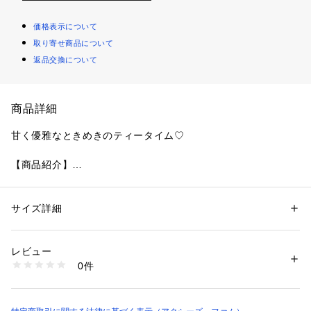
価格表示について
取り寄せ商品について
返品交換について
商品詳細
甘く優雅なときめきのティータイム♡
【商品紹介】
繊細なティータイムモチーフをぎゅっと詰め込んだ、クラシカ
ルなバッグチャームです。
サイズ詳細
性別：
レディース
【デザイン】
カテゴリー：
生活雑貨
 ＞ 
雑貨・花
 ＞ 
その他雑貨・花
素材：本体:キャスト、 :アクリル、 :エポキシ樹脂、 :ポリエステル
ティーカップ・ポットのモチーフには無地のグログランリボン
生産国：中国製
レビュー
を合わせて、上品で落ち着いたデザインに。
商品番号：
4320000009650 
（モール）
0件
クッキーモチーフにはギンガムチェックリボンを合わせて、明
BL639X114 （ショップ）
るく華やかなデザインに仕上げています。
金具はリングタイプとチェーンタイプが付いており、バッグに
合わせて見せ方を変えても◎