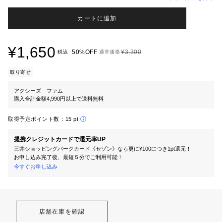
カートに追加
¥1,650
50%OFF
¥3,300
税込
通常価格
取り寄せ
アクシーズ ファム
購入合計金額4,990円以上で送料無料
取得予定ポイント数：
15 pt
提携クレジットカードで還元率UP
三井ショッピングパークカード《セゾン》なら更に¥100につき1pt還元！
お申し込み完了後、最短５分でご利用可能！
今すぐお申し込み
店舗在庫を確認