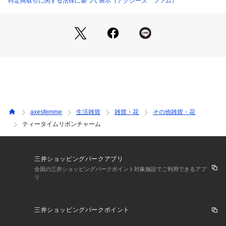
特定商取引に関する法律に基づく表示（アクシーズ ファム）
いつもの装いを特別にしてくれるアイテムです。
【コーディネート】
同じモチーフを使用したクッキーモチーフポシェット
に合わせて、大人の可愛らしさを引き立てるコーディネートに
♡
シリーズアクセサリーの
ティータイムモチーフベルト
ティータイムER＆ピアス
axesfemme
生活雑貨
雑貨・花
その他雑貨・花
ティータイムモチーフリング
ティータイムリボンチャーム
ティータイムマルチクリップ
を合わせて、よりロマンティックに仕上げるのもおすすめで
す。
三井ショッピングパークアプリ
全国の三井ショッピングパークポイント対象施設でご利用できるアプ
リ
三井ショッピングパークポイント