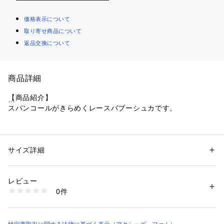
価格表示について
取り寄せ商品について
返品交換について
商品詳細
【商品紹介】
スパンコールがきらめくレースバブーシュカです。
【デザイン】
繊細なレース生地に小さなスパンコールが散りばめられ、動く
たびにキラキラと品よく輝きます。
サイズ詳細
性別：
レディース
ヘアアレンジを華やかに仕上げたり、バッグに結んでアクセン
カテゴリー：
生活雑貨
 ＞ 
雑貨・花
 ＞ 
その他雑貨・花
素材：:ポリエステル100%
トを加えるのも◎
生産国：中国製
レビュー
商品番号：
4320000009467 
（モール）
0件
CO639X10 （ショップ）