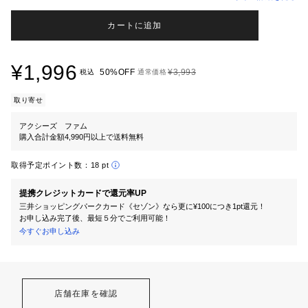
カートに追加
¥1,996
50%OFF
¥3,993
税込
通常価格
取り寄せ
アクシーズ ファム
購入合計金額4,990円以上で送料無料
取得予定ポイント数：
18 pt
提携クレジットカードで還元率UP
三井ショッピングパークカード《セゾン》なら更に¥100につき1pt還元！
お申し込み完了後、最短５分でご利用可能！
今すぐお申し込み
店舗在庫を確認