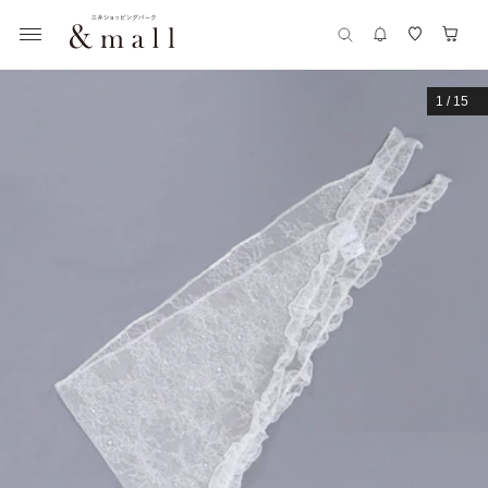
1
/
15