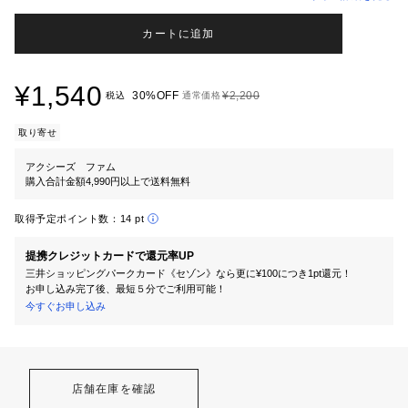
カートに追加
¥1,540
30%OFF
¥2,200
税込
通常価格
取り寄せ
アクシーズ ファム
購入合計金額4,990円以上で送料無料
取得予定ポイント数：
14 pt
提携クレジットカードで還元率UP
三井ショッピングパークカード《セゾン》なら更に¥100につき1pt還元！
お申し込み完了後、最短５分でご利用可能！
今すぐお申し込み
店舗在庫を確認