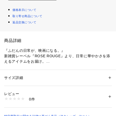
価格表示について
取り寄せ商品について
返品交換について
商品詳細
『ふだんの日常が、映画になる。』
新雑貨レーベル『ROSE ROUGE』より、日常に華やかさを添
えるアイテムをお届け。
アイテム1つ1つに込められたデザインイメージやシーンを小さ
な物語にして、主人公の女の子達が紡いでいきます。
サイズ詳細
性別：
レディース
カテゴリー：
生活雑貨
 ＞ 
雑貨・花
 ＞ 
その他雑貨・花
素材：本体:ポリエステル、 :プラスチック
【アイテムストーリー】
生産国：中国製
レビュー
『フロランス』
商品番号：
4320000008665 
（モール）
0件
静かな朝、凛と咲いた小さな花に目を奪われた女の子。
RB639X01RR （ショップ）
【商品紹介】
優しいパステルカラーの花モチーフチャームです。