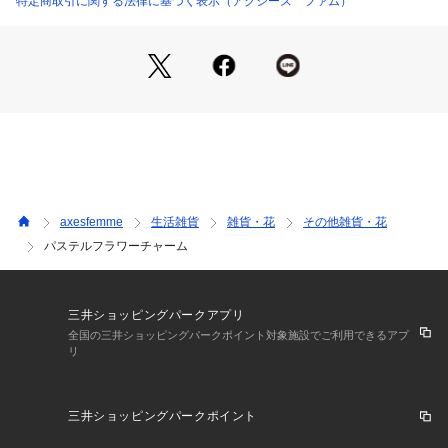
特定商取引に関する法律に基づく表示（アクシーズ ファム）
【デザイン】
花モチーフの他、リボンやパールをあしらった装飾が揺れる華
やかなデザイン。
ハート形のカラビナもポイントです。
お気に入りのバッグにつけて、カラーのアクセントをプラスす
るのも◎
ぬいぐるみチャームと重ね付けするのもおすすめです。
【おすすめバッグ】
axesfemme
生活雑貨
雑貨・花
その他雑貨・花
タテ型チェック柄トート
パステルフラワーチャーム
タテ型合皮トート
三井ショッピングパークアプリ
全国の三井ショッピングパークポイント対象施設でご利用できるアプ
リ
三井ショッピングパークポイント