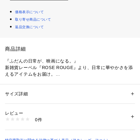
価格表示について
取り寄せ商品について
返品交換について
商品詳細
『ふだんの日常が、映画になる。』
新雑貨レーベル『ROSE ROUGE』より、日常に華やかさを添
えるアイテムをお届け。
アイテム1つ1つに込められたデザインイメージやシーンを小さ
な物語にして、主人公の女の子達が紡いでいきます。
サイズ詳細
性別：
レディース
カテゴリー：
生活雑貨
 ＞ 
雑貨・花
 ＞ 
その他雑貨・花
素材：表地:ポリエステル100%、中綿:ポリエステル100%、リボン:ポリエ
【アイテムストーリー】
ステル100%、付属:亜鉛合金
レビュー
『ミエル』
生産国：中国製
0件
はちみつの瓶を見つけると、ぴょんと笑顔になった女の子。
商品番号：
4320000008664 
（モール）
SK639X04RR （ショップ）
【商品紹介】
可愛いくまのぬいぐるみチャームです。