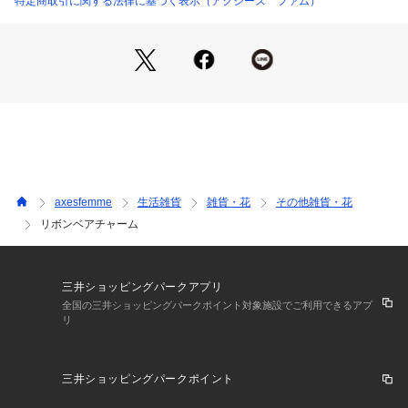
特定商取引に関する法律に基づく表示（アクシーズ ファム）
【デザイン】
ふわふわとした毛並みにつぶらな瞳、丸いフォルムが愛らしい
癒しのアイテム♡
首元にオリジナルの薔薇チャーム＆配色リボンをつけておしゃ
れをしています♪
バッグにつけて、お出かけのお供に◎
ギフトにもぴったりなアイテムです。
【おすすめバッグ】
axesfemme
生活雑貨
雑貨・花
その他雑貨・花
タテ型チェック柄トート
リボンベアチャーム
タテ型合皮トート
三井ショッピングパークアプリ
全国の三井ショッピングパークポイント対象施設でご利用できるアプ
リ
三井ショッピングパークポイント