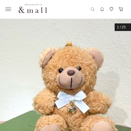
1
/
25