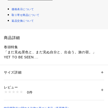
価格表示について
取り寄せ商品について
返品交換について
商品詳細
巻頭特集

「まだ見ぬ景色と、まだ見ぬ自分と、出会う。旅の宿。」

YET TO BE SEEN.

日常の景色は変わるもの。

日常の輪郭も揺らぐもの。

サイズ詳細
性別：
レディース
メンズ
キッズ・ベビー
カテゴリー：
生活雑貨
 ＞ 
音楽・本・雑誌
 ＞ 
本
あなたの景色はどうですか？

レビュー
今日の自分はどうですか？

商品番号：
4280000001253 
（モール）
0件
明日の自分はどこに向かっていますか？

9784911053140 （ショップ）
日常の縁（へり）を歩くように旅する。

何かを感じる宿の特集です。
