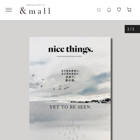
1
/
1