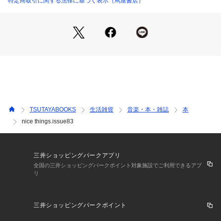
特定商取引に関する法律に基づく表示（蔦屋書店）
 荻原美里さんの表紙の絵は「遠くへ」という想いを描いてい
ます。

TSUTAYABOOKS
生活雑貨
音楽・本・雑誌
本
nice things.issue83
三井ショッピングパークアプリ
全国の三井ショッピングパークポイント対象施設でご利用できるアプ
リ
三井ショッピングパークポイント