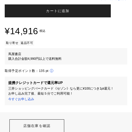
カートに追加
¥14,916
税込
取り寄せ
返品不可
蔦屋書店
購入合計金額4,990円以上で送料無料
取得予定ポイント数：
135 pt
提携クレジットカードで還元率UP
三井ショッピングパークカード《セゾン》なら更に¥100につき1pt還元！
お申し込み完了後、最短５分でご利用可能！
今すぐお申し込み
店舗在庫を確認