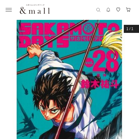
1
/
1