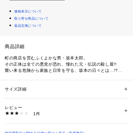
価格表示について
取り寄せ商品について
返品交換について
商品詳細
町の商店を営むふくよかな男・坂本太郎。

その正体は全ての悪党が恐れ、憧れた元・伝説の殺し屋!!

襲い来る危険から家族と日常を守る、坂本の日々とは…!?

バトルとコメディが交錯するネオアクション活劇、開幕!!

#コミック全巻＃さかもとでいず＃サカモトデイズ
サイズ詳細
性別：
レディース
メンズ
キッズ・ベビー
カテゴリー：
生活雑貨
 ＞ 
音楽・本・雑誌
 ＞ 
本
レビュー
商品番号：
4280000000887 
（モール）
1件
9784088826578 （ショップ）