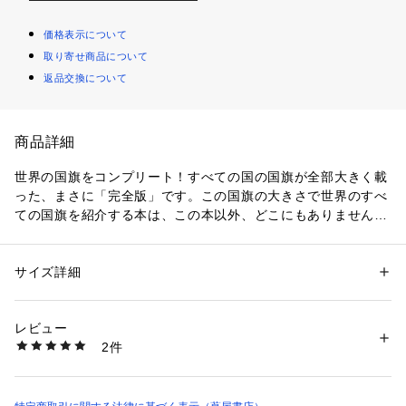
価格表示について
取り寄せ商品について
返品交換について
商品詳細
世界の国旗をコンプリート！すべての国の国旗が全部大きく載
った、まさに「完全版」です。この国旗の大きさで世界のすべ
ての国旗を紹介する本は、この本以外、どこにもありません！

どの国も平等に１ページに１つずつ国旗を紹介した、大胆で贅
沢なレイアウト。今までわからなかったデザインの細部や色合
いまで、しっかり伝わります。そのおもしろさ、美しさには、
サイズ詳細
性別：
レディース
メンズ
キッズ・ベビー
ただ驚くばかり。見慣れたはずの国旗でも、新たな発見があり
カテゴリー：
生活雑貨
 ＞ 
音楽・本・雑誌
 ＞ 
本
素材：紙
ます。

レビュー
ページをめくるたびに広がる新しい世界。それは「世界にはた
商品番号：
4280000000147 
（モール）
2件
くさんの国がある」という当たり前のようで、とても大切なこ
9784924710702 （ショップ）
とを私たちに教えてくれます。そうした感覚で世界をとらえる
ことは、やがていろいろな国の人々や暮らし、文化を理解し尊
重する大切な礎となります。国旗を楽しむことは、世界を知る