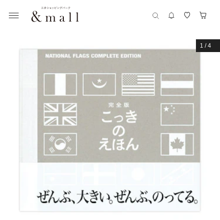
1
/
4