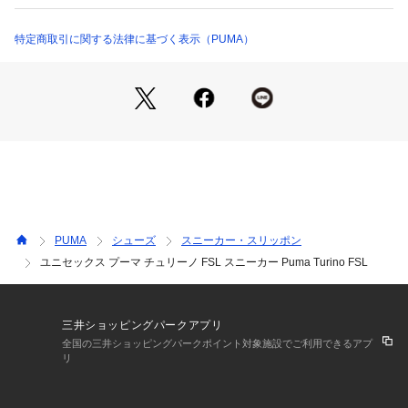
特徴
SoftFoam+: プーマ独自のクッションインソールで快適な着用
特定商取引に関する法律に基づく表示（PUMA）
感を提供
詳細
重量:約250g(27cm)
ローカット
軽量なEVAミッドソール
ノンマーキングラバーアウトソール
シュータンとソールにプーマロゴ
サイドにプーマフォームストリップとプーマロゴ
PUMA
シューズ
スニーカー・スリッポン
ユニセックス プーマ チュリーノ FSL スニーカー Puma Turino FSL
三井ショッピングパークアプリ
全国の三井ショッピングパークポイント対象施設でご利用できるアプ
リ