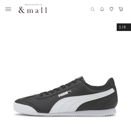
1
/
6