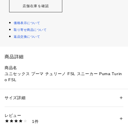
店舗在庫を確認
価格表示について
取り寄せ商品について
返品交換について
商品詳細
商品名
ユニセックス プーマ チュリーノ FSL スニーカー Puma Turin
o FSL
商品情報
サッカーからインスピレーションを得た、懐かしさがあふれる
サイズ詳細
性別：
レディース
メンズ
シューズが登場。
カテゴリー：
シューズ
 ＞ 
スニーカー・スリッポン
素材：人工皮革、合成樹脂(EVA樹脂)、ゴム底
生産国：ベトナム
レビュー
軽量なEVAミッドソールと人工皮革アッパーが最高の快適さを
商品番号：
4200000029068 
（モール）
1件
かなえ、象徴的なプーマブランディングが古き良き魅力と時代
372861-03 （ショップ）
の最先端を融合したスタイルを作り上げています。