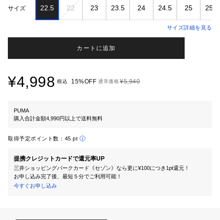
22.5
22
23
23.5
24
24.5
25
25.5
サイズ
サイズ詳細を見る
カートに追加
¥4,998
15%OFF
¥5,940
税込
通常価格
PUMA
購入合計金額4,990円以上で送料無料
取得予定ポイント数：
45 pt
提携クレジットカードで還元率UP
三井ショッピングパークカード《セゾン》なら更に¥100につき1pt還元！
お申し込み完了後、最短５分でご利用可能！
今すぐお申し込み