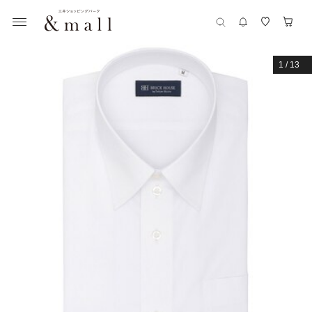
1
/
13