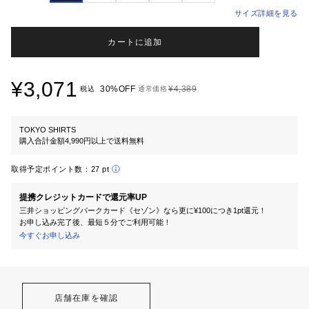
サイズ詳細を見る
カートに追加
¥3,071
30%OFF
¥4,389
税込
通常価格
TOKYO SHIRTS
購入合計金額4,990円以上で送料無料
取得予定ポイント数：
27 pt
提携クレジットカードで還元率UP
三井ショッピングパークカード《セゾン》なら更に¥100につき1pt還元！
お申し込み完了後、最短５分でご利用可能！
今すぐお申し込み
店舗在庫を確認