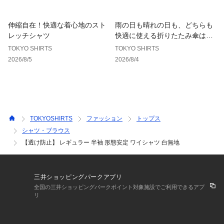
伸縮自在！快適な着心地のスト
雨の日も晴れの日も、どちらも
レッチシャツ
快適に使える折りたたみ傘はこ
ちら！
TOKYO SHIRTS
TOKYO SHIRTS
2026/8/5
2026/8/4
TOKYOSHIRTS
ファッション
トップス
シャツ・ブラウス
【透け防止】 レギュラー 半袖 形態安定 ワイシャツ 白無地
三井ショッピングパークアプリ
全国の三井ショッピングパークポイント対象施設でご利用できるアプ
リ