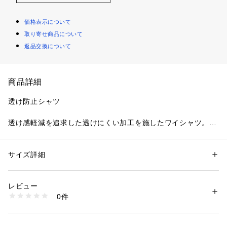
価格表示について
取り寄せ商品について
返品交換について
商品詳細
透け防止シャツ
透け感軽減を追求した透けにくい加工を施したワイシャツ。
UVカット加工を施し、どの季節でも着用がおすすめです。
家庭での取り扱いが楽ちんのアイロン要らずの形態安定。
清潔感があり、幅広いコーディネイトに活躍する優秀アイテム
サイズ詳細
性別：
メンズ
です。
カテゴリー：
ファッション
 ＞ 
トップス
 ＞ 
シャツ・ブラウス
素材：ポリエステル65% 綿35%  / 形態安定加工
生産国：ベトナム
レビュー
ベーシックなブロードワイシャツはリクルーターやフレッシャ
商品番号：
4180000018089 
（モール）
0件
ーの方にもオススメな一枚です。
BM01K300AB46R1S-96 （ショップ）
デザインはシンプルな白ボタン・白糸と、ビジネスシーンでも
使いやすい仕様で仕上げました。