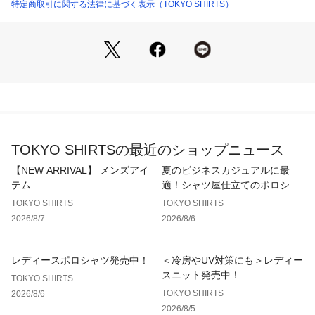
ビジネスシーンでは定番とも言える衿型のレギュラーカラーで
特定商取引に関する法律に基づく表示（TOKYO SHIRTS）
フォーマルスタイルが完成。
【衿型】
レギュラーカラー
【仕様】
胸ポケット（左胸）付き（ホームベース型）
背タック・背ダーツなし
前立：裏前立仕様
衿キーパー：縫込式
TOKYO SHIRTSの最近のショップニュース
【BRICK HOUSE by Tokyo Shirts/ブリックハウス バイ トウ
【NEW ARRIVAL】 メンズアイ
夏のビジネスカジュアルに最
キョウシャツ】
テム
適！シャツ屋仕立てのポロシャ
業界トップ水準を誇るノーアイロンの形態安定加工は自宅で洗
ツ
TOKYO SHIRTS
TOKYO SHIRTS
濯可能でお手入れ簡単！高度な縫製技術を用いた高付加価値シ
2026/8/7
2026/8/6
ャツでありながら選ぶことを気軽に楽しめます。
ベーシックから多様なデザインまで幅広いバリエーションで豊
富なサイズ展開で、ディテールの隅々にまで織り込んで一枚一
レディースポロシャツ発売中！
＜冷房やUV対策にも＞レディー
枚丁寧に仕立てられたシャツです。
スニット発売中！
TOKYO SHIRTS
TOKYO SHIRTS
2026/8/6
2026/8/5