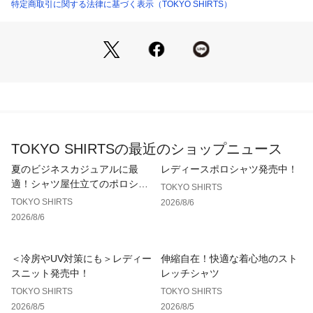
●接触冷感
特定商取引に関する法律に基づく表示（TOKYO SHIRTS）
肌に触れた際にひんやりと心地よいので気温の高くなる季節で
も快適な着用感。
※濃色生地は色落ち・移染が発生する場合があるため、お洗濯
時は衣類の組合わせにご注意ください。
【衿型】
ボタンダウンカラー
【仕様】
TOKYO SHIRTSの最近のショップニュース
胸ポケット（左胸）付き（ホームベース型）
背タック・背ダーツなし
夏のビジネスカジュアルに最
レディースポロシャツ発売中！
前立：裏前立仕様
適！シャツ屋仕立てのポロシャ
TOKYO SHIRTS
台衿内側：別布仕様
ツ
TOKYO SHIRTS
2026/8/6
2026/8/6
【BRICK HOUSE by Tokyo Shirts/ブリックハウス バイ トウ
キョウシャツ】
業界トップ水準を誇るノーアイロンの形態安定加工は自宅で洗
＜冷房やUV対策にも＞レディー
伸縮自在！快適な着心地のスト
濯可能でお手入れ簡単！高度な縫製技術を用いた高付加価値シ
スニット発売中！
レッチシャツ
ャツでありながら選ぶことを気軽に楽しめます。
TOKYO SHIRTS
TOKYO SHIRTS
ベーシックから多様なデザインまで幅広いバリエーションで豊
2026/8/5
2026/8/5
富なサイズ展開で、ディテールの隅々にまで織り込んで一枚一