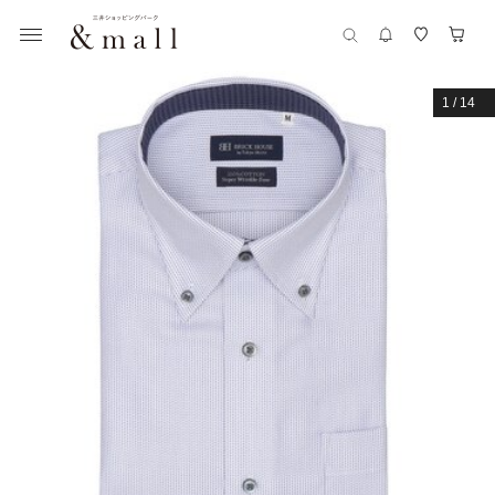
1
/
14