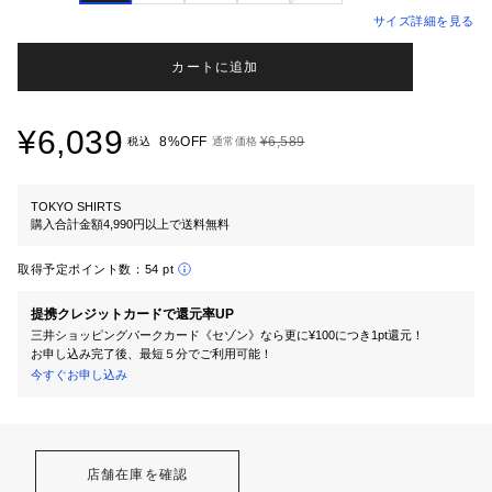
サイズ詳細を見る
カートに追加
¥6,039
8%OFF
¥6,589
税込
通常価格
TOKYO SHIRTS
購入合計金額4,990円以上で送料無料
取得予定ポイント数：
54 pt
提携クレジットカードで還元率UP
三井ショッピングパークカード《セゾン》なら更に¥100につき1pt還元！
お申し込み完了後、最短５分でご利用可能！
今すぐお申し込み
店舗在庫を確認