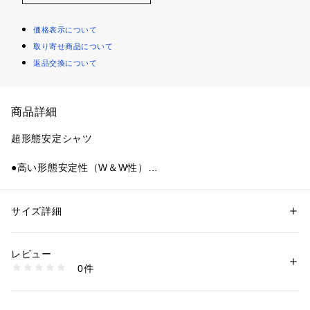
価格表示について
取り寄せ商品について
返品交換について
商品詳細
超形態安定シャツ
●高い形態安定性（W＆W性）
通常の形態安定加工よりもさらに高い形態安定性でアイロン時
間の軽減
●上質な着心地
サイズ詳細
性別：
メンズ
より快適な着心地で長時間着用も楽ちん
カテゴリー：
ファッション
 ＞ 
トップス
 ＞ 
シャツ・ブラウス
素材：綿100%  / 形態安定加工
●清潔感を保てる
生産国：カンボジア
レビュー
長時間着用するビジネスシーンでもきちんと感をキープ
商品番号：
4180000018057 
（モール）
0件
BM01K301AA46B4V-13 （ショップ）
着心地の良さと高い機能性を追及した価値ある逸品。