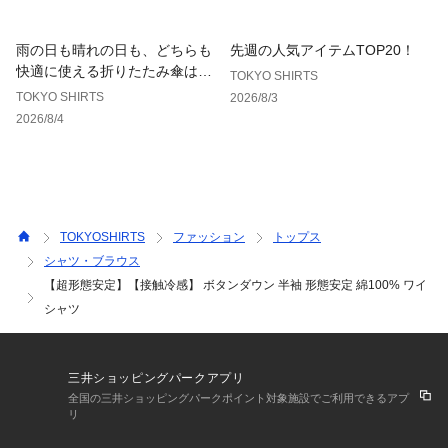
枚丁寧に仕立てられたシャツです。
雨の日も晴れの日も、どちらも
先週の人気アイテムTOP20！
快適に使える折りたたみ傘はこ
TOKYO SHIRTS
ちら！
TOKYO SHIRTS
2026/8/3
2026/8/4
TOKYOSHIRTS
ファッション
トップス
シャツ・ブラウス
【超形態安定】【接触冷感】 ボタンダウン 半袖 形態安定 綿100% ワイ
シャツ
三井ショッピングパークアプリ
全国の三井ショッピングパークポイント対象施設でご利用できるアプ
リ