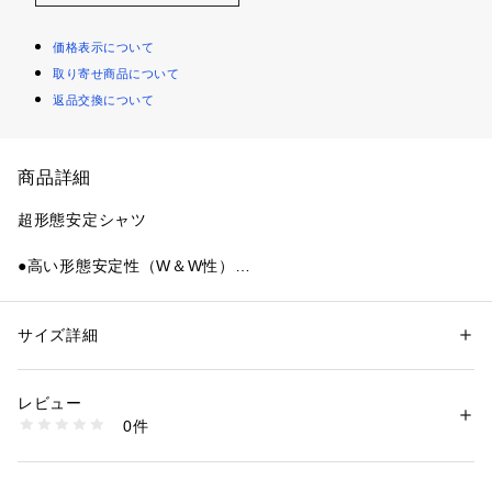
価格表示について
取り寄せ商品について
返品交換について
商品詳細
超形態安定シャツ
●高い形態安定性（W＆W性）
通常の形態安定加工よりもさらに高い形態安定性でアイロン時
間の軽減
●上質な着心地
サイズ詳細
性別：
メンズ
より快適な着心地で長時間着用も楽ちん
カテゴリー：
ファッション
 ＞ 
トップス
 ＞ 
シャツ・ブラウス
素材：綿100%  / 形態安定加工
●清潔感を保てる
生産国：カンボジア
レビュー
長時間着用するビジネスシーンでもきちんと感をキープ
商品番号：
4180000018054 
（モール）
0件
BM01K300AA46V4V-30 （ショップ）
着心地の良さと高い機能性を追及した価値ある逸品。