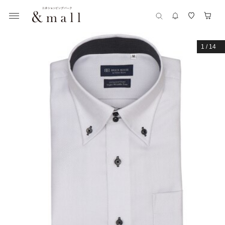
1
/
14