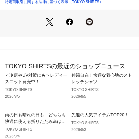
●接触冷感
特定商取引に関する法律に基づく表示（TOKYO SHIRTS）
肌に触れた際にひんやりと心地よいので気温の高くなる季節で
も快適な着用感。
※濃色生地は色落ち・移染が発生する場合があるため、お洗濯
時は衣類の組合わせにご注意ください。
【衿型】
ドゥエボットーニボタンダウンカラー
【仕様】
TOKYO SHIRTSの最近のショップニュース
胸ポケット（左胸）付き（ホームベース型）
背タック・背ダーツなし
＜冷房やUV対策にも＞レディー
伸縮自在！快適な着心地のスト
前立：裏前立仕様
スニット発売中！
レッチシャツ
台衿内側：別布仕様
TOKYO SHIRTS
TOKYO SHIRTS
2026/8/5
2026/8/5
【BRICK HOUSE by Tokyo Shirts/ブリックハウス バイ トウ
キョウシャツ】
業界トップ水準を誇るノーアイロンの形態安定加工は自宅で洗
雨の日も晴れの日も、どちらも
先週の人気アイテムTOP20！
濯可能でお手入れ簡単！高度な縫製技術を用いた高付加価値シ
快適に使える折りたたみ傘はこ
TOKYO SHIRTS
ャツでありながら選ぶことを気軽に楽しめます。
ちら！
TOKYO SHIRTS
2026/8/3
ベーシックから多様なデザインまで幅広いバリエーションで豊
2026/8/4
富なサイズ展開で、ディテールの隅々にまで織り込んで一枚一