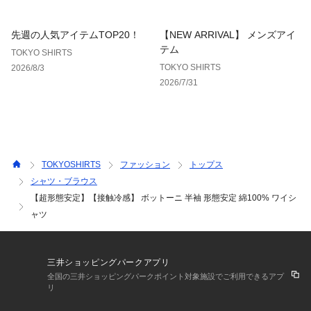
枚丁寧に仕立てられたシャツです。
先週の人気アイテムTOP20！
【NEW ARRIVAL】 メンズアイ
テム
TOKYO SHIRTS
TOKYO SHIRTS
2026/8/3
2026/7/31
TOKYOSHIRTS
ファッション
トップス
シャツ・ブラウス
【超形態安定】【接触冷感】 ボットーニ 半袖 形態安定 綿100% ワイシ
ャツ
三井ショッピングパークアプリ
全国の三井ショッピングパークポイント対象施設でご利用できるアプ
リ