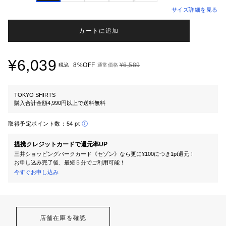
サイズ詳細を見る
カートに追加
¥6,039
8%OFF
¥6,589
税込
通常価格
TOKYO SHIRTS
購入合計金額4,990円以上で送料無料
取得予定ポイント数：
54 pt
提携クレジットカードで還元率UP
三井ショッピングパークカード《セゾン》なら更に¥100につき1pt還元！
お申し込み完了後、最短５分でご利用可能！
今すぐお申し込み
店舗在庫を確認