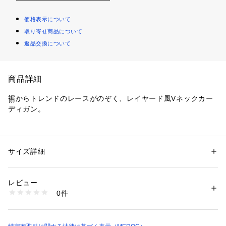
価格表示について
取り寄せ商品について
返品交換について
商品詳細
裾からトレンドのレースがのぞく、レイヤード風Vネックカー
ディガン。
ほんのり透けるシアーな編地と上品なシェル風ボタンが、大人
な抜け感を演出します。
サイズ詳細
性別：
レディース
ひらりと揺れる繊細なレースがさりげないアクセントになり、
カテゴリー：
ファッション
 ＞ 
トップス
 ＞ 
カーディガン
素材：素材 | 本体 レーヨン：89％、ナイロン：11％
カジュアルすぎず女性らしい印象に。
   レース部分 ナイロン：100％
レビュー
透け感 | オフホワイトあり
0件
ざっくりと開いたVネックデザインが、首元をすっきりと見せ
   ブラック、トープ、レッド若干あり
伸縮性 | あり
てくれます。
原産国 | 中国
家庭洗濯 | 手洗い可
デニム合わせでカジュアルに、スカートに合わせてフェミニン
ポケット | なし