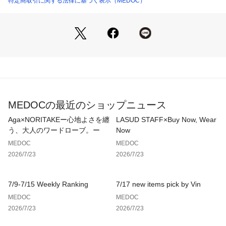
特定商取引に関する法律に基づく表示（MEDOC）
裏地 | なし
にも幅広く活躍。
生産国：中国製
商品番号：
4150000023766 
（モール）
シンプルなインナーにサッと羽織るだけで、コーデが決まる万
081125049 （ショップ）
能アイテムです。
モデル：167cm
※撮影画像は、光の当たり具合やお使いのモニター設定、お部
屋の照明等により実際の商品と色味が異なる場合がございま
MEDOCの最近のショップニュース
す。一番実物に近いお色味は生地画像でございます。
Aga×NORITAKEー心地よさを纏
LASUD STAFF×Buy Now, Wear
※ドライクリーニングの際は、洗濯ネットをご使用ください。
う、大人のワードローブ。ー
Now
MEDOC
MEDOC
※軽く押し洗いをして下さい。
2026/7/23
2026/7/23
※アイロンはあて布を使用してください。
7/9-7/15 Weekly Ranking
7/17 new items pick by Vin
※濃色の物は摩擦により他の物に色が移ることがありますので
MEDOC
MEDOC
ご注意下さい。
2026/7/23
2026/7/23
※摩擦による毛玉が出来やすいので、着用後のお手入れをお薦