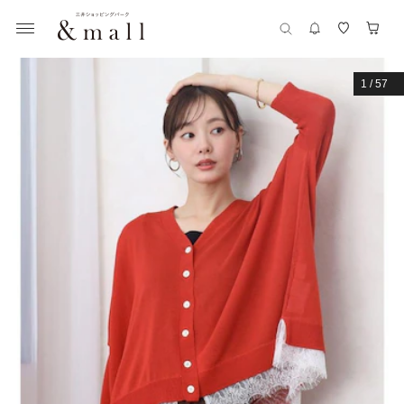
1
/
57