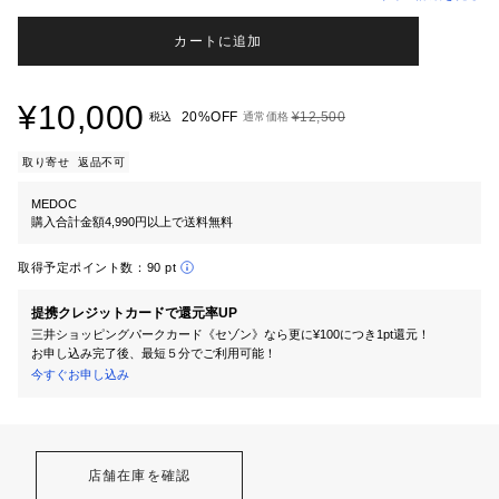
カートに追加
¥10,000
20%OFF
¥12,500
税込
通常価格
取り寄せ
返品不可
MEDOC
購入合計金額4,990円以上で送料無料
取得予定ポイント数：
90 pt
提携クレジットカードで還元率UP
三井ショッピングパークカード《セゾン》なら更に¥100につき1pt還元！
お申し込み完了後、最短５分でご利用可能！
今すぐお申し込み
店舗在庫を確認