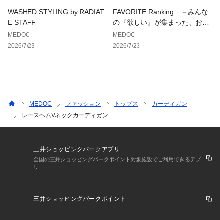
めします。
WASHED STYLING by RADIAT
FAVORITE Ranking －みんな
E STAFF
の『欲しい』が集まった、お気
に入り登録数ランキング－
MEDOC
MEDOC
2026/7/23
2026/7/23
9号（cm）
着丈:59
裄丈:62
身幅:90
MEDOC
ファッション
トップス
カーディガン
レースヘムVネックカーディガン
三井ショッピングパークアプリ
全国の三井ショッピングパークポイント対象施設でご利用できるアプ
リ
三井ショッピングパークポイント