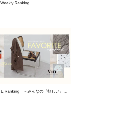
 Weekly Ranking
ITE Ranking －みんなの『欲しい』が
、お気に入り登録数ランキング－