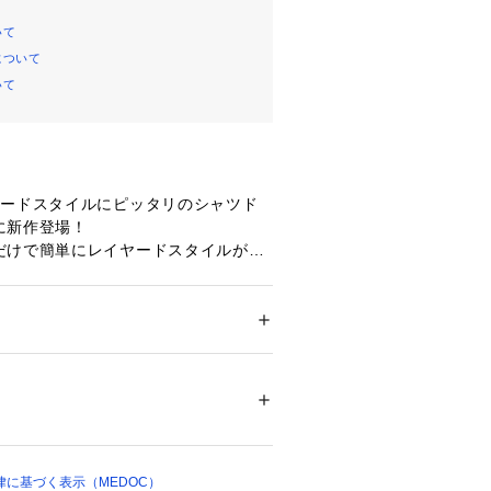
いて
について
いて
ヤードスタイルにピッタリのシャツド
に新作登場！
だけで簡単にレイヤードスタイルが完
リーブカットソー。
ーにすることで、着心地の良いレイヤ
上がります。
るやや長めの丈感で、さりげなく体型
ション
 ＞ 
トップス
 ＞ 
タンクトップ
2％、ポリウレタン：8％
％、ナイロン：32％、ポリウレタン：3％
トップスにも合わせやすいよう、切り
トあり
にしたのもポイント◎
カラー等をお気をつけ下さい
部分あり
はじめとした様々なアイテムと合わせ
ヤードアイテムです。
に基づく表示（MEDOC）