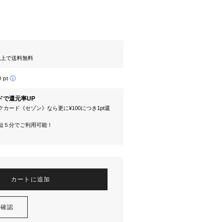
円以上で送料無料
0 pt
ドで還元率UP
カード《セゾン》なら更に¥100につき1pt還
短５分でご利用可能！
カートに追加
を確認