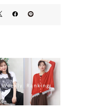
23656 
（モール）
ップ）
の当たり具合やお使いのモニター設
等により実際の商品と色味が異なる場
一番実物に近いお色味は生地画像でご