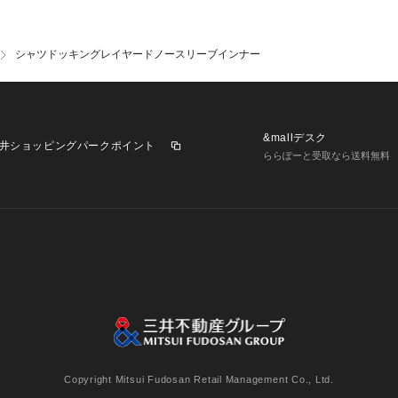
シャツドッキングレイヤードノースリーブインナー
&mallデスク
井ショッピングパークポイント
ららぽーと受取なら送料無料
業施設一覧
三井不動産が展開する商業施設への出店をご検討の方へ
意
個人情報保護方針
個人情報の取り扱いについて
利用者情
Copyright Mitsui Fudosan Retail Management Co., Ltd.