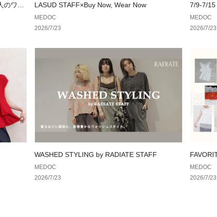
大人のワー
LASUD STAFF×Buy Now, Wear Now
7/9-7/15
MEDOC
MEDOC
2026/7/23
2026/7/23
WASHED STYLING by RADIATE STAFF
FAVOR
集まった
MEDOC
MEDOC
2026/7/23
2026/7/23