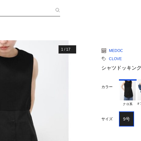
1
/
17
MEDOC
CLOVE
シャツドッキン
カラー
オ
クロ系
9号
サイズ