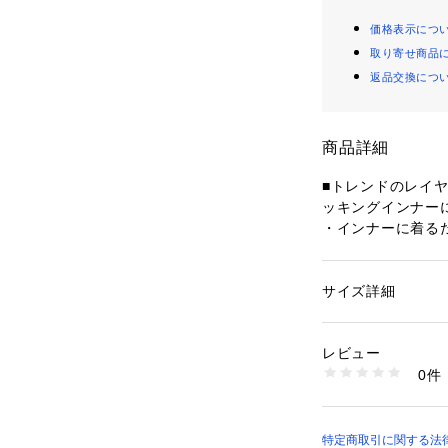
価格表示につ
取り寄せ商品
返品交換につ
商品詳細
■トレンドのレイ
ッキングインナー
・インナーに着る
成する万能ノース
・見頃をカットソ
ードスタイルが仕
サイズ詳細
性別：
レディース
・ヒップまで隠れ
カテゴリー：
ファッ
素材：素材 | 綿：9
カバー。
   配色 綿：65
レビュー
・また、短め丈の
透け感 | オフホワイ
0件
替え位置を少し上
   ※インナーの
伸縮性 | カットソー
・カーディガンを
原産国 | 中国
ていただけるレイ
家庭洗濯 | 手洗い可
特定商取引に関する法律
ポケット | なし