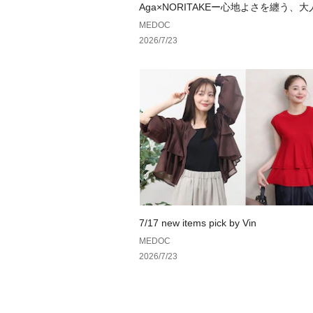
Aga×NORITAKEー心地よさを纏う、
ドローブ。ー
MEDOC
2026/7/23
7/17 new items pick by Vin
MEDOC
2026/7/23