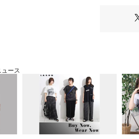
生産国：中国製
商品番号：
41500000
モデル：164cm
071214719 （ショ
※撮影画像は、光
定、お部屋の照明
合がございます。
ざいます。
9号（cm）
着丈:74
ニュース
肩幅:36
身幅:45