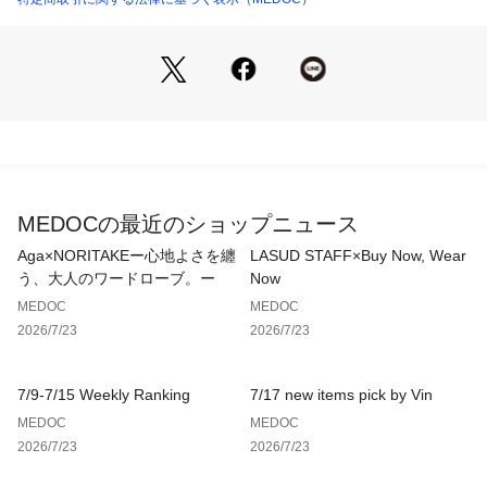
ポケット | なし
性の高い一枚に。
生産国：中国製
商品番号：
4150000023572 
（モール）
ノンストレスな着心地を叶え、さりげなく目を惹くデザインが
001203700 （ショップ）
魅力的なおすすめアイテムです。
モデル：168cm
※撮影画像は、光の当たり具合やお使いのモニター設定、お部
屋の照明等により実際の商品と色味が異なる場合がございま
MEDOCの最近のショップニュース
す。一番実物に近いお色味は生地画像でございます。
Aga×NORITAKEー心地よさを纏
LASUD STAFF×Buy Now, Wear
う、大人のワードローブ。ー
Now
MEDOC
MEDOC
2026/7/23
2026/7/23
9号（cm）
7/9-7/15 Weekly Ranking
7/17 new items pick by Vin
着丈（前／後）:52／62
MEDOC
MEDOC
裄丈:29
2026/7/23
2026/7/23
身幅:59