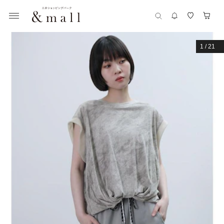
1
/
21