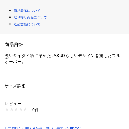
価格表示について
取り寄せ商品について
返品交換について
商品詳細
淡いタイダイ柄に染めたLASUDらしいデザインを施したプル
オーバー。
袖部分にチュール素材をドッキングした女性らしさも兼ね揃え
た一着。
サイズ詳細
性別：
レディース
綿100％の丈夫な生地感と柔らかな肌心地のよい着用感の両立
カテゴリー：
ファッション
 ＞ 
トップス
 ＞ 
Tシャツ・カットソー
素材：素材 | 表地 綿：100％
を実現。
   裏地 綿：100％
レビュー
   シフォン部分 ポリエステル：100％
0件
二重織で、フロントのタックにより前身ごろには綺麗なドレー
   フライス部分 綿：91％、ポリウレタン：9％
透け感 | なし
プが現れ、
伸縮性 | シフォン部分以外あり
原産国 | 中国
バックヘムはバルーンシルエットになっており一枚でデザイン
特定商取引に関する法律に基づく表示（MEDOC）
家庭洗濯 | 手洗い可