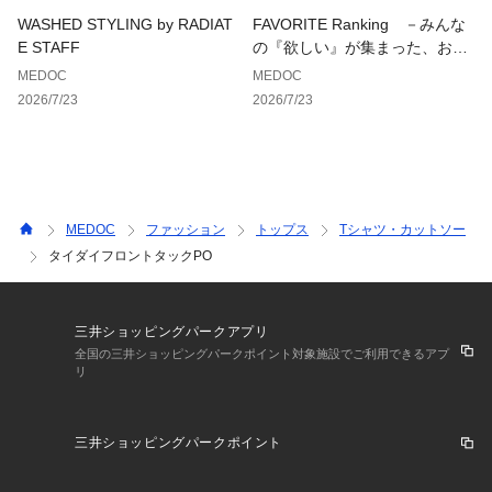
WASHED STYLING by RADIAT
FAVORITE Ranking －みんな
E STAFF
の『欲しい』が集まった、お気
に入り登録数ランキング－
MEDOC
MEDOC
2026/7/23
2026/7/23
MEDOC
ファッション
トップス
Tシャツ・カットソー
タイダイフロントタックPO
三井ショッピングパークアプリ
全国の三井ショッピングパークポイント対象施設でご利用できるアプ
リ
三井ショッピングパークポイント