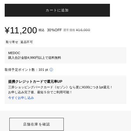
カートに追加
¥11,200
30%OFF
¥16,000
税込
通常価格
取り寄せ
返品不可
MEDOC
購入合計金額4,990円以上で送料無料
取得予定ポイント数：
101 pt
提携クレジットカードで還元率UP
三井ショッピングパークカード《セゾン》なら更に¥100につき1pt還元！
お申し込み完了後、最短５分でご利用可能！
今すぐお申し込み
店舗在庫を確認