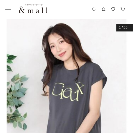
1
/
55